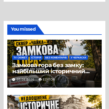
You missed
TV СЮЖЕТ
ІСТОРІЯ
БЕЗ КОМЕНТАРІВ
У ЧЕРКАСАХ
Замкова гора без замку:
найбільший історичний
міф Черкас
05.08.2026
EDITOR