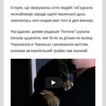
Історія, що зворушила сотні людей і об’єднала
незнайомців заради однієї маленької душі,
закінчилась хепі-ендом вже того ж дня ввечері.
Нагадаємо: днями редакція “Антени” шукала
батьків цуценяти, яке бігло за дітьми по вулиці
Чорновола в Черкасах і ризикувало життям,
оскільки автомобільний трафік там значний.