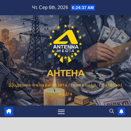
Перейти
Чт. Сер 6th, 2026
6:24:38 AM
до
вмісту
АНТЕНА
Щоденна онлайн газета, телеканал, соціальні
медіа