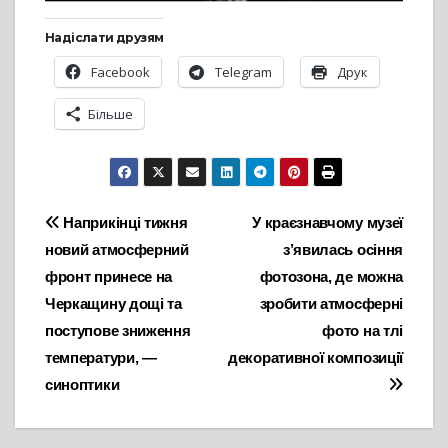
Надіслати друзям
Facebook
Telegram
Друк
Більше
Навігація
Наприкінці тижня
У краєзнавчому музеї
новий атмосферний
з’явилась осіння
записів
фронт принесе на
фотозона, де можна
Черкащину дощі та
зробити атмосферні
поступове зниження
фото на тлі
температури, —
декоративної композиції
синоптики