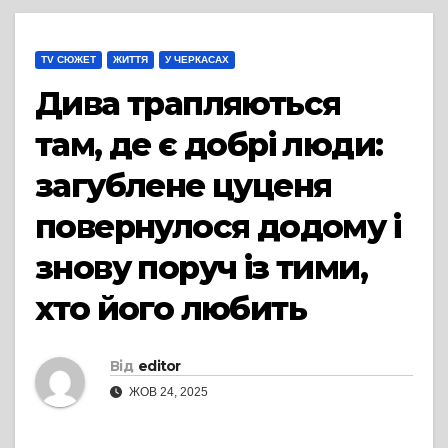
TV СЮЖЕТ
ЖИТТЯ
У ЧЕРКАСАХ
Дива трапляються
там, де є добрі люди:
загублене цуценя
повернулося додому і
знову поруч із тими,
хто його любить
Від
editor
ЖОВ 24, 2025