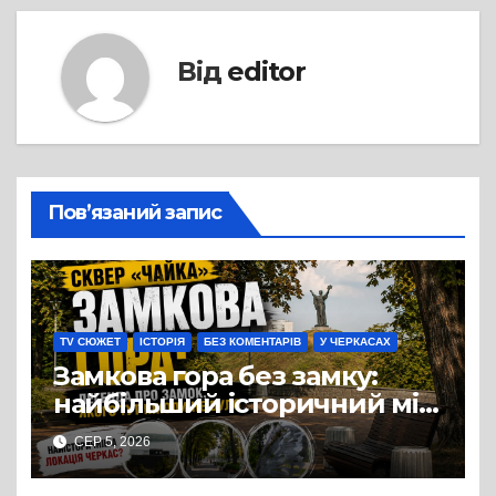
Від
editor
Пов’язаний запис
TV СЮЖЕТ
ІСТОРІЯ
БЕЗ КОМЕНТАРІВ
У ЧЕРКАСАХ
Замкова гора без замку:
найбільший історичний міф
Черкас
СЕР 5, 2026