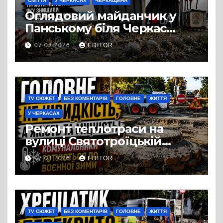
СМІТТЯ
У ЧЕРКАСАХ
ЧЕРКАЩИНА
Оглядовий майданчик у
Панському біля Черкас
перетворився на занедбане
07.08.2026
EDITOR
сміттєзвалище
TV СЮЖЕТ
БЕЗ КОМЕНТАРІВ
ГОЛОВНЕ
ЖИТТЯ
У ЧЕРКАСАХ
Ремонт теплотраси на
вулиці Святотроїцькій
затягнувся порівняно із
07.08.2026
EDITOR
запланованими термінами.
Вулицю досі не відкрили
для руху
TV СЮЖЕТ
БЕЗ КОМЕНТАРІВ
ГОЛОВНЕ
ЖИТТЯ