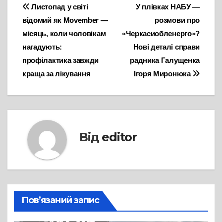
Навігація
Листопад у світі
У плівках НАБУ —
відомий як Movember —
розмови про
записів
місяць, коли чоловікам
«Черкасиобленерго»?
нагадують:
Нові деталі справи
профілактика завжди
радника Галущенка
краща за лікування
Ігоря Миронюка
Від
editor
Пов’язаний запис