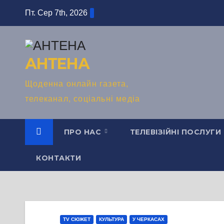
Перейти
Пт. Сер 7th, 2026
до
вмісту
АНТЕНА
Щоденна онлайн газета,
телеканал, соціальні медіа
ПРО НАС
ТЕЛЕВІЗІЙНІ ПОСЛУГИ
КОНТАКТИ
TV СЮЖЕТ
КУЛЬТУРА
У ЧЕРКАСАХ