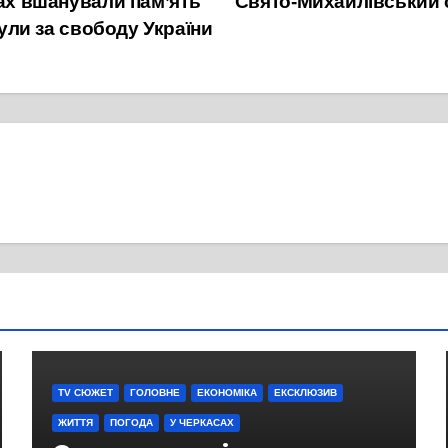
сах вшанували пам’ять
Свято-Михайлівський с
нули за свободу України
TV СЮЖЕТ
ГОЛОВНЕ
ЕКОНОМІКА
ЕКСКЛЮЗИВ
ЖИТТЯ
ПОГОДА
У ЧЕРКАСАХ