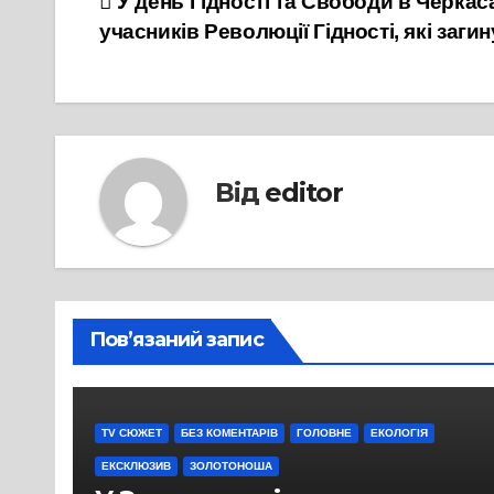
Навігація
У день Гідності та Свободи в Черка
учасників Революції Гідності, які заги
записів
Від
editor
Пов’язаний запис
TV СЮЖЕТ
БЕЗ КОМЕНТАРІВ
ГОЛОВНЕ
ЕКОЛОГІЯ
ЕКСКЛЮЗИВ
ЗОЛОТОНОША