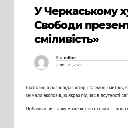
У Черкаському х
Свободи презенту
сміливість»
Від
editor
ЛИС 21, 2025
Експозиція розповідає історії та емоції митців,
знімали експозицію якраз під час відсутності св
Побачити виставку може кожен охочий — вона п