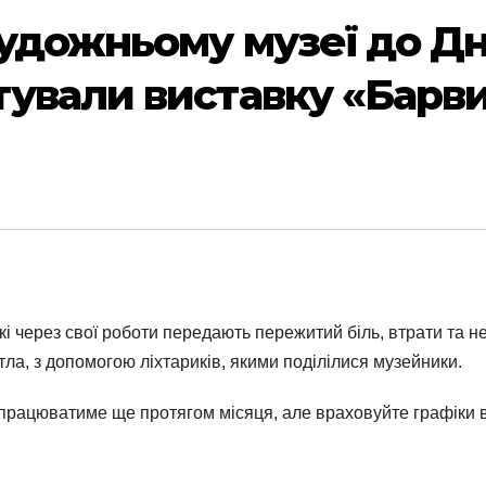
удожньому музеї до Дня
вали виставку «Барви 
 які через свої роботи передають пережитий біль, втрати та 
ітла, з допомогою ліхтариків, якими поділілися музейники.
рацюватиме ще протягом місяця, але враховуйте графіки ви