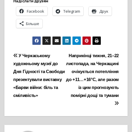
Надіслати друзям
Facebook
Telegram
Друк
Більше
Навігація
У Черкаському
Наприкінці тижня, 21–22
художньому музеї до
листопада, на Черкащині
записів
Дня Гідності та Свободи
очікується потепління
презентували виставку
до +11…+16°С, але разом
«Барви війни: біль та
із цим прогнозують
сміливість»
помірні дощі та тумани