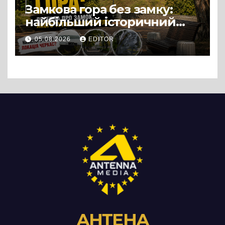
Замкова гора без замку:
найбільший історичний
міф Черкас
05.08.2026
EDITOR
АНТЕНА