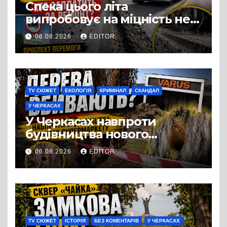
Спека цього літа
випробовує на міцність не
лише людей, а й дороги
06.08.2026
EDITOR
Черкас
TV СЮЖЕТ
ЕКОЛОГІЯ
КРИМІНАЛ
СКАНДАЛ
У ЧЕРКАСАХ
У Черкасах навпроти
будівництва нового
супермаркету VARUS на
06.08.2026
EDITOR
проспекті Перемоги всохли
дерева. І це навряд чи
можна назвати
випадковістю
TV СЮЖЕТ
ІСТОРІЯ
БЕЗ КОМЕНТАРІВ
У ЧЕРКАСАХ