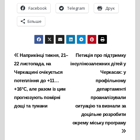
Facebook
Telegram
Друк
Більше
Навігація
Наприкінці тижня, 21–
Петиція про підтримку
22 листопада, на
інсулінозалежних дітей у
записів
Черкащині очікується
Черкасах: у
потепління до +11…
профільному
+16°С, але разом із цим
департаменті
прогнозують помірні
проаналізували
дощі та тумани
ситуацію та визнали за
доцільне розробити
окрему міську програму