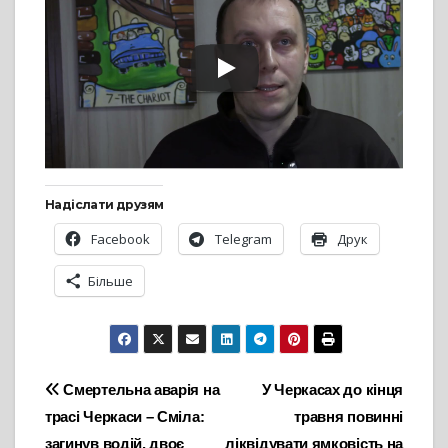
Надіслати друзям
Facebook
Telegram
Друк
Більше
Навігація
Смертельна аварія на
У Черкасах до кінця
трасі Черкаси – Сміла:
травня повинні
записів
загинув водій, двоє
ліквідувати ямковість на