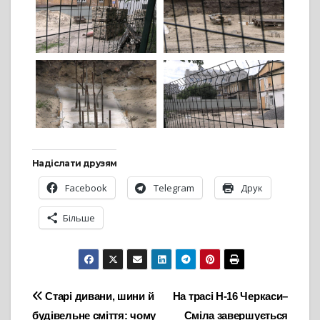
Надіслати друзям
Facebook
Telegram
Друк
Більше
Навігація
Старі дивани, шини й
На трасі Н-16 Черкаси–
будівельне сміття: чому
Сміла завершується