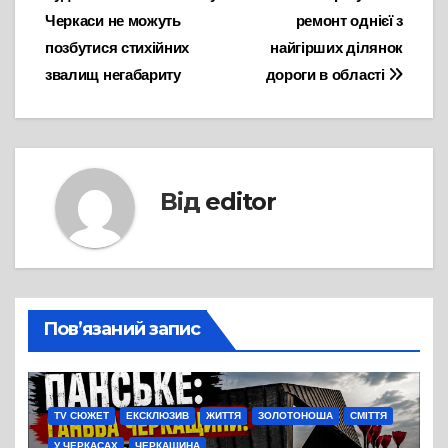
записів
Черкаси не можуть
ремонт однієї з
позбутися стихійних
найгірших ділянок
звалищ негабариту
дороги в області
Від
editor
Пов’язаний запис
TV СЮЖЕТ
ЕКСКЛЮЗИВ
ЖИТТЯ
ЗОЛОТОНОША
СМІТТЯ
У ЧЕРКАСАХ
ЧЕРКАЩИНА