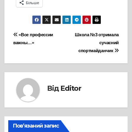
Більше
Навігація
«Все профессии
Школа №3 отримала
важны…»
сучасний
записів
спортмайданчик
Від
Editor
Пов’язаний запис