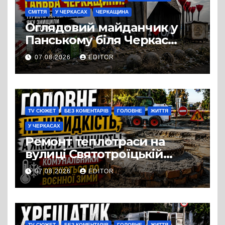
СМІТТЯ
У ЧЕРКАСАХ
ЧЕРКАЩИНА
Оглядовий майданчик у
Панському біля Черкас
перетворився на занедбане
07.08.2026
EDITOR
сміттєзвалище
TV СЮЖЕТ
БЕЗ КОМЕНТАРІВ
ГОЛОВНЕ
ЖИТТЯ
У ЧЕРКАСАХ
Ремонт теплотраси на
вулиці Святотроїцькій
затягнувся порівняно із
07.08.2026
EDITOR
запланованими термінами.
Вулицю досі не відкрили
для руху
TV СЮЖЕТ
БЕЗ КОМЕНТАРІВ
ГОЛОВНЕ
ЖИТТЯ