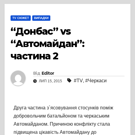
TV СЮЖЕТ
ВИПАДКИ
“Донбас” vs
“Автомайдан”:
частина 2
Від
Editor
#TV
,
#Черкаси
ЛИП 15, 2015
Друга частина з`ясовування стосунків поміж
добровольчим батальйоном та черкаським
Автомайданом. Причиною конфлікту стала
підвищена цікавість Автомайдану до