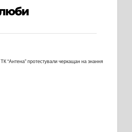
шлюби
ти ТК “Антена” протестували черкащан на знання