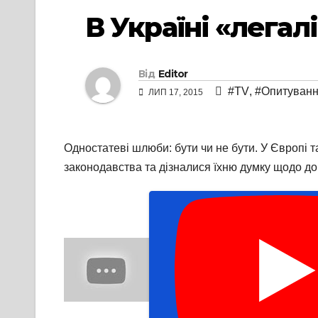
В Україні «лега
Від
Editor
#TV
,
#Опитуван
ЛИП 17, 2015
Одностатеві шлюби: бути чи не бути. У Європі т
законодавства та дізналися їхню думку щодо доц