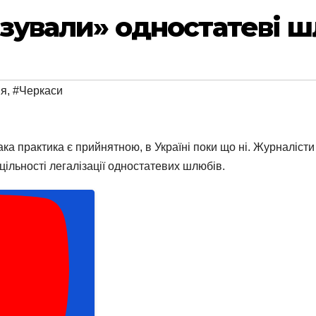
лізували» одностатеві 
ня
,
#Черкаси
ака практика є прийнятною, в Україні поки що ні. Журналіс
ільності легалізації одностатевих шлюбів.