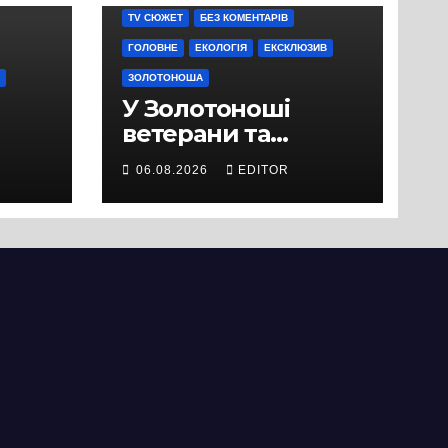
TV СЮЖЕТ
БЕЗ КОМЕНТАРІВ
ГОЛОВНЕ
ЕКОЛОГІЯ
ЕКСКЛЮЗИВ
ЗОЛОТОНОША
У Золотоноші
ветерани та
місцеві жителі
06.08.2026
EDITOR
вийшли на
протест до стін
підприємства ТОВ
«Омега Три», що
займається
виробництвом
м’яса птиці