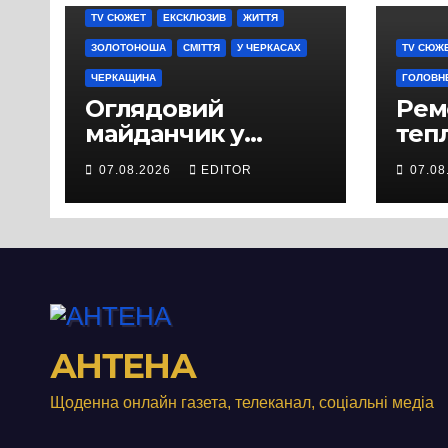
TV СЮЖЕТ
ЕКСКЛЮЗИВ
ЖИТТЯ
ЗОЛОТОНОША
СМІТТЯ
У ЧЕРКАСАХ
TV СЮЖ
ЧЕРКАЩИНА
ГОЛОВН
Оглядовий
Рем
майданчик у
теп
Панському біля
вул
07.08.2026
EDITOR
07.08
Черкас
Свя
перетворився на
зат
занедбане
порі
сміттєзвалище
зап
тер
Вул
від
АНТЕНА
Щоденна онлайн газета, телеканал, соціальні медіа