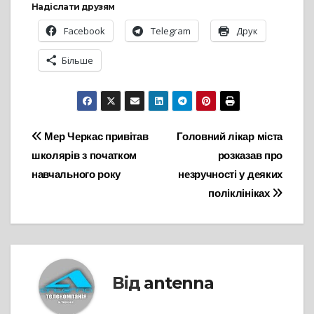
Надіслати друзям
Facebook
Telegram
Друк
Більше
Навігація
Мер Черкас привітав
Головний лікар міста
школярів з початком
розказав про
записів
навчального року
незручності у деяких
поліклініках
Від
antenna