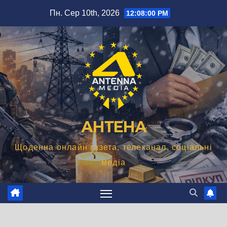
Перейти
Пн. Сер 10th, 2026
12:08:01 PM
до
вмісту
АНТЕНА
Щоденна онлайн газета, телеканал, соціальні
медіа