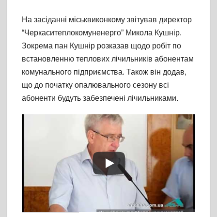
На засіданні міськвиконкому звітував директор
“Черкаситеплокомуненерго” Микола Кушнір.
Зокрема пан Кушнір розказав щодо робіт по
встановленню теплових лічильників абонентам
комунального підприємства. Також він додав,
що до початку опалювального сезону всі
абоненти будуть забезпечені лічильниками.