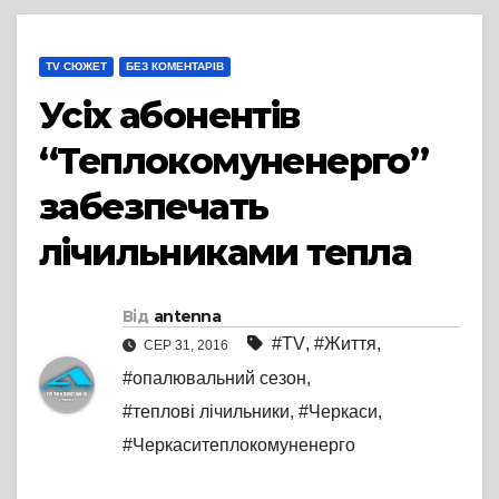
TV СЮЖЕТ
БЕЗ КОМЕНТАРІВ
Усіх абонентів
“Теплокомуненерго”
забезпечать
лічильниками тепла
Від
antenna
#TV
,
#Життя
,
СЕР 31, 2016
#опалювальний сезон
,
#теплові лічильники
,
#Черкаси
,
#Черкаситеплокомуненерго