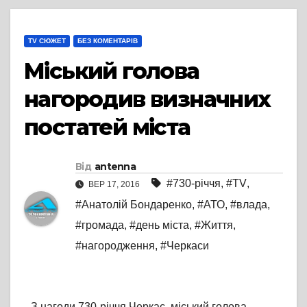
TV СЮЖЕТ
БЕЗ КОМЕНТАРІВ
Міський голова
нагородив визначних
постатей міста
Від
antenna
#730-річчя
,
#TV
,
ВЕР 17, 2016
#Анатолій Бондаренко
,
#АТО
,
#влада
,
#громада
,
#день міста
,
#Життя
,
#нагородження
,
#Черкаси
З нагоди 730-річчя Черкас, міський голова