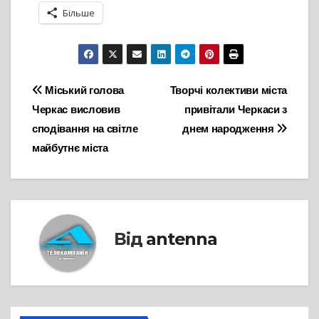
Більше
Навігація
Міський голова
Творчі колективи міста
Черкас висловив
привітали Черкаси з
записів
сподівання на світле
днем народження
майбутнє міста
Від
antenna