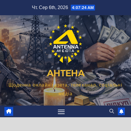
Перейти
Чт. Сер 6th, 2026
4:07:25 AM
до
вмісту
АНТЕНА
Щоденна онлайн газета, телеканал, соціальні
медіа