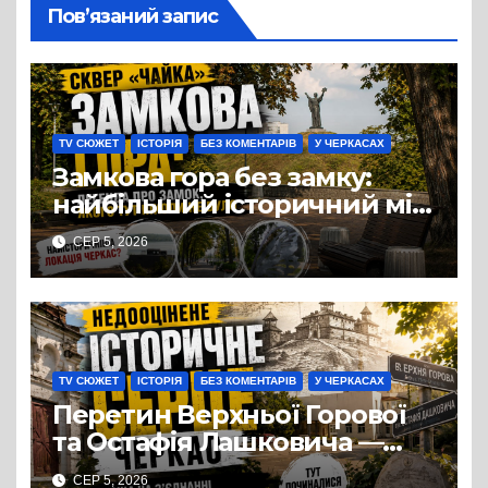
Пов’язаний запис
TV СЮЖЕТ
ІСТОРІЯ
БЕЗ КОМЕНТАРІВ
У ЧЕРКАСАХ
Замкова гора без замку:
найбільший історичний міф
Черкас
СЕР 5, 2026
TV СЮЖЕТ
ІСТОРІЯ
БЕЗ КОМЕНТАРІВ
У ЧЕРКАСАХ
Перетин Верхньої Горової
та Остафія Лашковича —
історичне серце Черкас.
СЕР 5, 2026