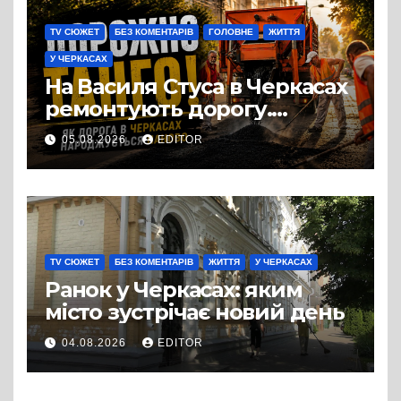
TV СЮЖЕТ
БЕЗ КОМЕНТАРІВ
ГОЛОВНЕ
ЖИТТЯ
У ЧЕРКАСАХ
На Василя Стуса в Черкасах
ремонтують дорогу.
Роботи ведуться на ділянці
05.08.2026
EDITOR
від провулка Івана Сірка до
вулиці Надпільної
TV СЮЖЕТ
БЕЗ КОМЕНТАРІВ
ЖИТТЯ
У ЧЕРКАСАХ
Ранок у Черкасах: яким
місто зустрічає новий день
04.08.2026
EDITOR