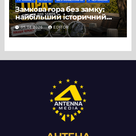
Замкова гора без замку:
найбільший історичний
міф Черкас
05.08.2026
EDITOR