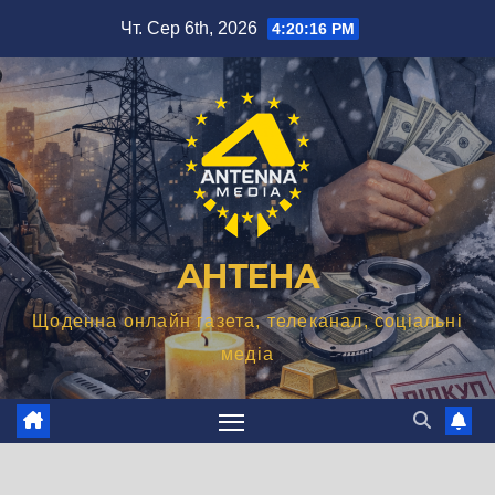
Перейти
Чт. Сер 6th, 2026
4:20:18 PM
до
вмісту
АНТЕНА
Щоденна онлайн газета, телеканал, соціальні
медіа