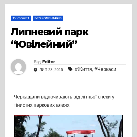
TV СЮЖЕТ
БЕЗ КОМЕНТАРІВ
Липневий парк
“Ювілейний”
Від
Editor
#Життя
,
#Черкаси
ЛИП 23, 2015
Черкащани відпочивають від літньої спеки у
тінистих паркових алеях.