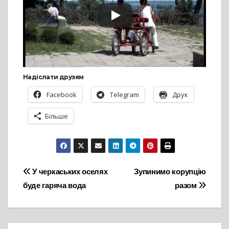
Надіслати друзям
Facebook
Telegram
Друк
Більше
Навігація
У черкаських оселях
Зупинимо корупцію
буде гаряча вода
разом
записів