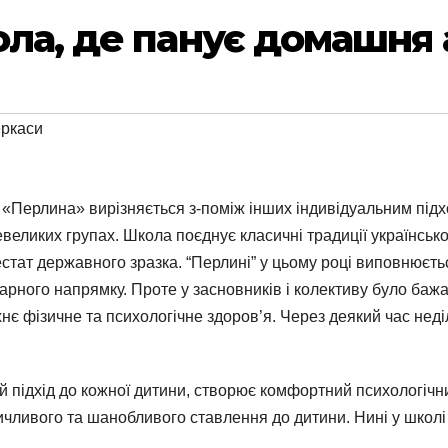
ола, де панує домашня
ркаси
«Перлина» вирізняється з-поміж інших індивідуальним підхо
еликих групах. Школа поєднує класичні традиції української о
тат державного зразка. “Перлині” у цьому році виповнюєтьс
рного напрямку. Проте у засновників і колективу було бажа
хнє фізичне та психологічне здоров’я. Через деякий час нед
 підхід до кожної дитини, створює комфортний психологічни
чливого та шанобливого ставлення до дитини. Нині у школі 