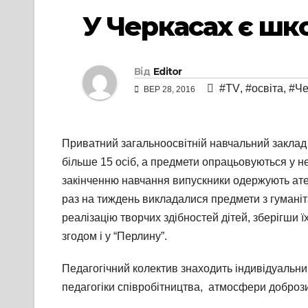
У Черкасах є шк
Від
Editor
#TV
,
#освіта
,
#Че
ВЕР 28, 2016
Приватний загальноосвітній навчальний заклад 
більше 15 осіб, а предмети опрацьовуються у нев
закінченню навчання випускники одержують атес
раз на тиждень викладалися предмети з гуманіта
реалізацію творчих здібностей дітей, зберігши ї
згодом і у “Перлину”.
Педагогічний колектив знаходить індивідуальний
педагогіки співробітництва, атмосфери добрози