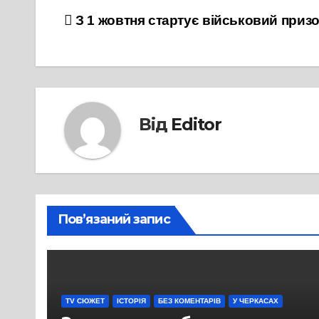
Навігація
З 1 жовтня стартує військовий приз
записів
Від
Editor
Пов’язаний запис
TV СЮЖЕТ
ІСТОРІЯ
БЕЗ КОМЕНТАРІВ
У ЧЕРКАСАХ