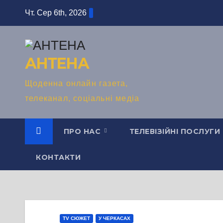
Перейти
Чт. Сер 6th, 2026
до
вмісту
АНТЕНА
Щоденна онлайн газета,
телеканал, соціальні медіа
ПРО НАС
ТЕЛЕВІЗІЙНІ ПОСЛУГИ
КОНТАКТИ
TV СЮЖЕТ
У ЧЕРКАСАХ