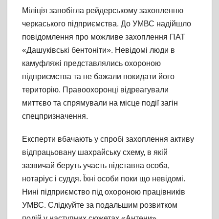
Міліція запобігла рейдерському захопленню
черкаського підприємства. До УМВС надійшло
повідомлення про можливе захоплення ПАТ
«Дашуківські бентоніти». Невідомі люди в
камуфляжі представлялись охороною
підприємства та не бажали покидати його
територію. Правоохоронці відреагували
миттєво та спрямували на місце події загін
спецпризначення.
Експерти вбачають у спробі захоплення активу
відпрацьовану шахрайську схему, в якій
зазвичай беруть участь підставна особа,
нотаріус і суддя. Їхні особи поки що невідомі.
Нині підприємство під охороною працівників
УМВС. Слідкуйте за подальшим розвитком
подій у наступних сюжетах «Антени».