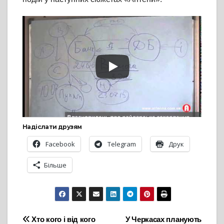
Надіслати друзям
Facebook
Telegram
Друк
Більше
Навігація
Хто кого і від кого
У Черкасах планують