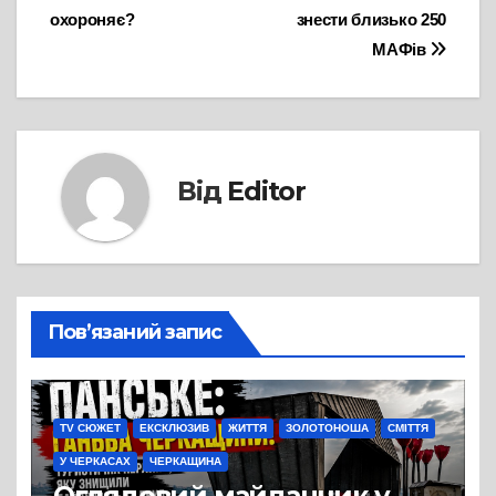
охороняє?
знести близько 250
записів
МАФів
Від
Editor
Пов’язаний запис
TV СЮЖЕТ
ЕКСКЛЮЗИВ
ЖИТТЯ
ЗОЛОТОНОША
СМІТТЯ
У ЧЕРКАСАХ
ЧЕРКАЩИНА
Оглядовий майданчик у