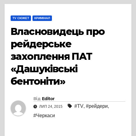
TV СЮЖЕТ
КРИМІНАЛ
Власновидець про
рейдерське
захоплення ПАТ
«Дашуківські
бентоніти»
Від
Editor
#TV
,
#рейдери
,
ЛИП 24, 2015
#Черкаси