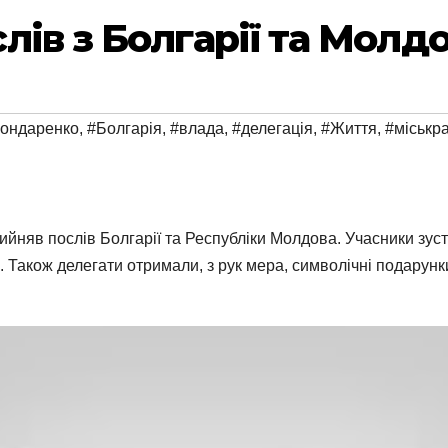
лів з Болгарії та Молд
Бондаренко
,
#Болгарія
,
#влада
,
#делегація
,
#Життя
,
#міськр
йняв послів Болгарії та Республіки Молдова. Учасники зус
и. Також делегати отримали, з рук мера, символічні подарунк