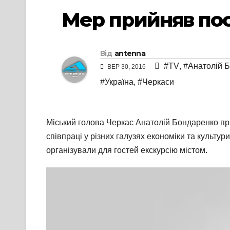
Мер прийняв пос
Від
antenna
#TV
,
#Анатолій 
ВЕР 30, 2016
#Україна
,
#Черкаси
Міський голова Черкас Анатолій Бондаренко при
співпраці у різних галузях економіки та культур
організували для гостей екскурсію містом.