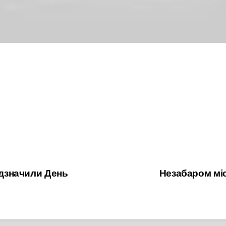
ідзначили День
Незабаром мі