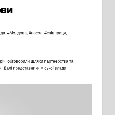
ови
ада
,
#Молдова
,
#посол
,
#співпраця
,
трічі обговорили шляхи партнерства та
и. Далі представники міської влади