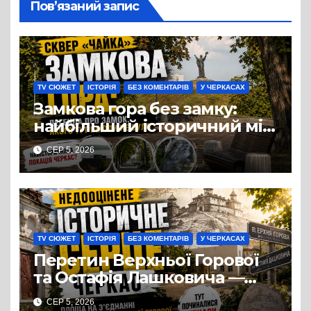
Пов’язаний запис
TV СЮЖЕТ
ІСТОРІЯ
БЕЗ КОМЕНТАРІВ
У ЧЕРКАСАХ
Замкова гора без замку:
найбільший історичний міф
Черкас
СЕР 5, 2026
TV СЮЖЕТ
ІСТОРІЯ
БЕЗ КОМЕНТАРІВ
У ЧЕРКАСАХ
Перетин Верхньої Горової
та Остафія Лашковича —
історичне серце Черкас.
СЕР 5, 2026