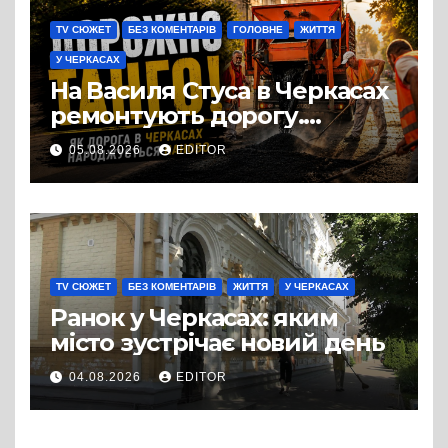
TV СЮЖЕТ
БЕЗ КОМЕНТАРІВ
ГОЛОВНЕ
ЖИТТЯ
У ЧЕРКАСАХ
На Василя Стуса в Черкасах
ремонтують дорогу.
Роботи ведуться на ділянці
05.08.2026
EDITOR
від провулка Івана Сірка до
вулиці Надпільної
TV СЮЖЕТ
БЕЗ КОМЕНТАРІВ
ЖИТТЯ
У ЧЕРКАСАХ
Ранок у Черкасах: яким
місто зустрічає новий день
04.08.2026
EDITOR