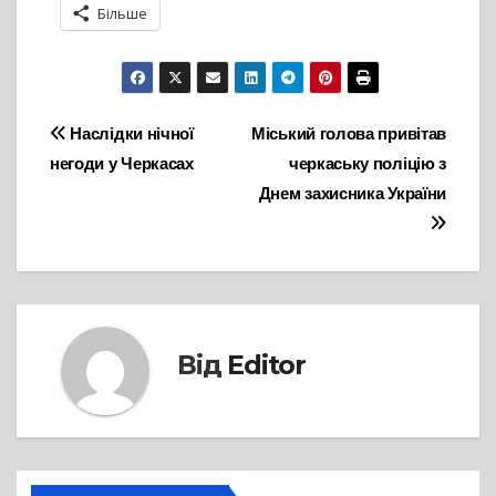
Більше
Навігація
Наслідки нічної
Міський голова привітав
негоди у Черкасах
черкаську поліцію з
записів
Днем захисника України
Від
Editor