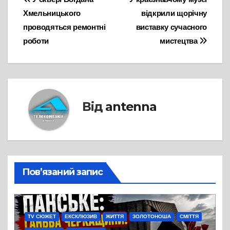
Навігація
Хмельницького
відкрили щорічну
записів
проводяться ремонтні
виставку сучасного
роботи
мистецтва
Від
antenna
Пов’язаний запис
TV СЮЖЕТ
ЕКСКЛЮЗИВ
ЖИТТЯ
ЗОЛОТОНОША
СМІТТЯ