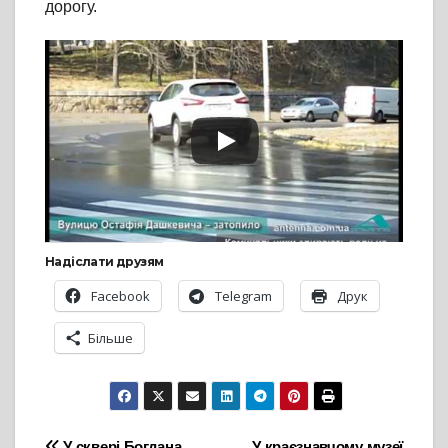
дорогу.
Надіслати друзям
Facebook
Telegram
Друк
Більше
У сквері Богдана
У краєзнавчому музеї