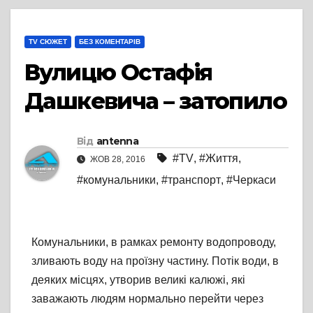
TV СЮЖЕТ
БЕЗ КОМЕНТАРІВ
Вулицю Остафія
Дашкевича – затопило
Від
antenna
#TV
,
#Життя
,
ЖОВ 28, 2016
#комунальники
,
#транспорт
,
#Черкаси
Комунальники, в рамках ремонту водопроводу,
зливають воду на проїзну частину. Потік води, в
деяких місцях, утворив великі калюжі, які
заважають людям нормально перейти через