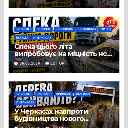
підприємства ТОВ «Омега
Три», що займається
виробництвом м’яса птиці
TV СЮЖЕТ
ГОЛОВНЕ
ЕКОНОМІКА
ЕКСКЛЮЗИВ
ЖИТТЯ
ПОГОДА
У ЧЕРКАСАХ
Спека цього літа
випробовує на міцність не
лише людей, а й дороги
06.08.2026
EDITOR
Черкас
TV СЮЖЕТ
ЕКОЛОГІЯ
КРИМІНАЛ
СКАНДАЛ
У ЧЕРКАСАХ
У Черкасах навпроти
будівництва нового
супермаркету VARUS на