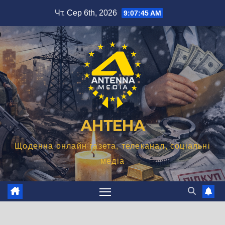
Перейти
Чт. Сер 6th, 2026
9:07:46 AM
до
вмісту
АНТЕНА
Щоденна онлайн газета, телеканал, соціальні
медіа