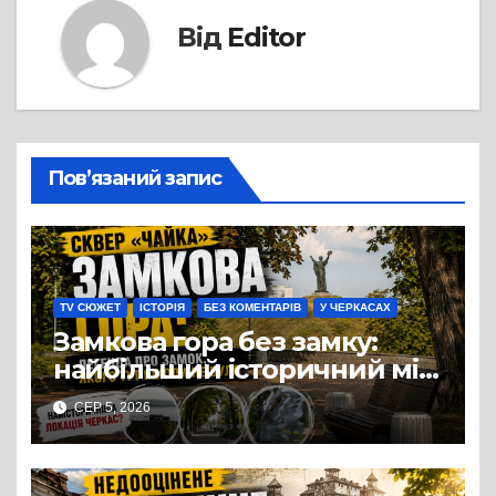
Від
Editor
Пов’язаний запис
TV СЮЖЕТ
ІСТОРІЯ
БЕЗ КОМЕНТАРІВ
У ЧЕРКАСАХ
Замкова гора без замку:
найбільший історичний міф
Черкас
СЕР 5, 2026