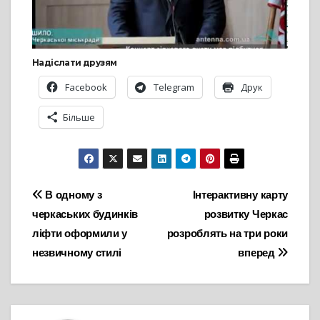
Надіслати друзям
Facebook
Telegram
Друк
Більше
Навігація
В одному з
Інтерактивну карту
черкаських будинків
розвитку Черкас
записів
ліфти оформили у
розроблять на три роки
незвичному стилі
вперед