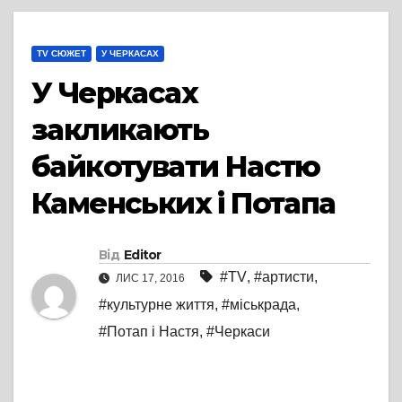
TV СЮЖЕТ
У ЧЕРКАСАХ
У Черкасах
закликають
байкотувати Настю
Каменських і Потапа
Від
Editor
#TV
,
#артисти
,
ЛИС 17, 2016
#культурне життя
,
#міськрада
,
#Потап і Настя
,
#Черкаси