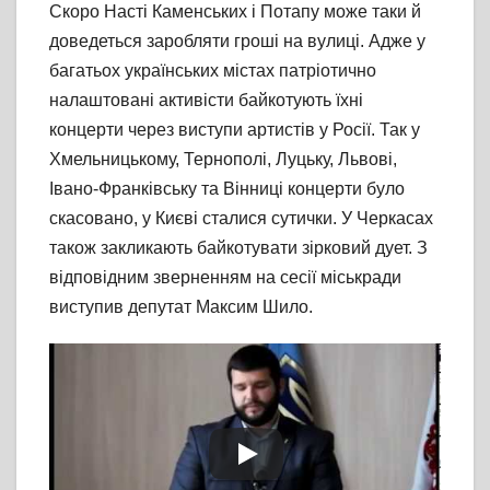
Скоро Насті Каменських і Потапу може таки й
доведеться заробляти гроші на вулиці. Адже у
багатьох українських містах патріотично
налаштовані активісти байкотують їхні
концерти через виступи артистів у Росії. Так у
Хмельницькому, Тернополі, Луцьку, Львові,
Івано-Франківську та Вінниці концерти було
скасовано, у Києві сталися сутички. У Черкасах
також закликають байкотувати зірковий дует. З
відповідним зверненням на сесії міськради
виступив депутат Максим Шило.