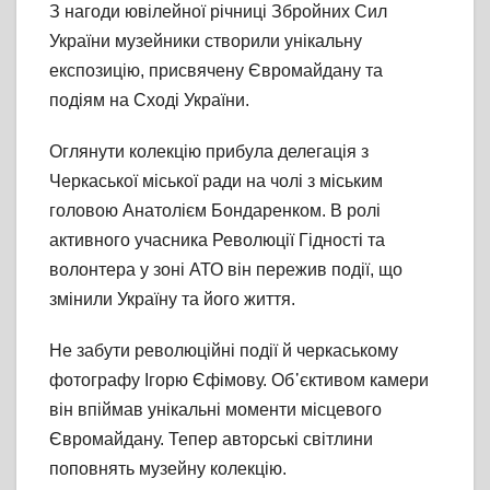
З нагоди ювілейної річниці Збройних Сил
України музейники створили унікальну
експозицію, присвячену Євромайдану та
подіям на Сході України.
Оглянути колекцію прибула делегація з
Черкаської міської ради на чолі з міським
головою Анатолієм Бондаренком. В ролі
активного учасника Революції Гідності та
волонтера у зоні АТО він пережив події, що
змінили Україну та його життя.
Не забути революційні події й черкаському
фотографу Ігорю Єфімову. Об᾽єктивом камери
він впіймав унікальні моменти місцевого
Євромайдану. Тепер авторські світлини
поповнять музейну колекцію.