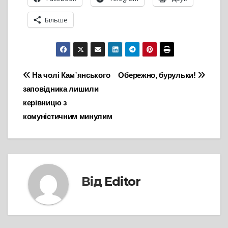
Більше
Навігація
На чолі Кам᾽янського
Обережно, бурульки!
заповідника лишили
записів
керівницю з
комуністичним минулим
Від
Editor