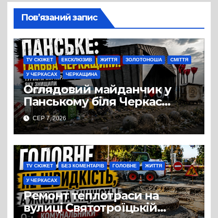
Пов’язаний запис
TV СЮЖЕТ
ЕКСКЛЮЗИВ
ЖИТТЯ
ЗОЛОТОНОША
СМІТТЯ
У ЧЕРКАСАХ
ЧЕРКАЩИНА
Оглядовий майданчик у
Панському біля Черкас
перетворився на занедбане
СЕР 7, 2026
сміттєзвалище
TV СЮЖЕТ
БЕЗ КОМЕНТАРІВ
ГОЛОВНЕ
ЖИТТЯ
У ЧЕРКАСАХ
Ремонт теплотраси на
вулиці Святотроїцькій