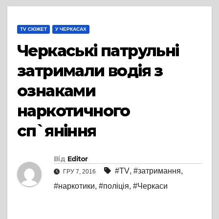
TV СЮЖЕТ
У ЧЕРКАСАХ
Черкаські патрульні
затримали водія з
ознаками
наркотичного
сп`яніння
Від
Editor
#TV
,
#затримання
,
ГРУ 7, 2016
#наркотики
,
#поліція
,
#Черкаси