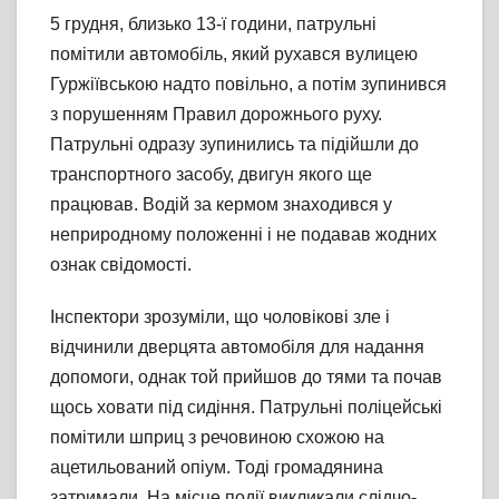
5 грудня, близько 13-ї години, патрульні
помітили автомобіль, який рухався вулицею
Гуржіївською надто повільно, а потім зупинився
з порушенням Правил дорожнього руху.
Патрульні одразу зупинились та підійшли до
транспортного засобу, двигун якого ще
працював. Водій за кермом знаходився у
неприродному положенні і не подавав жодних
ознак свідомості.
Інспектори зрозуміли, що чоловікові зле і
відчинили дверцята автомобіля для надання
допомоги, однак той прийшов до тями та почав
щось ховати під сидіння. Патрульні поліцейські
помітили шприц з речовиною схожою на
ацетильований опіум. Тоді громадянина
затримали. На місце події викликали слідчо-