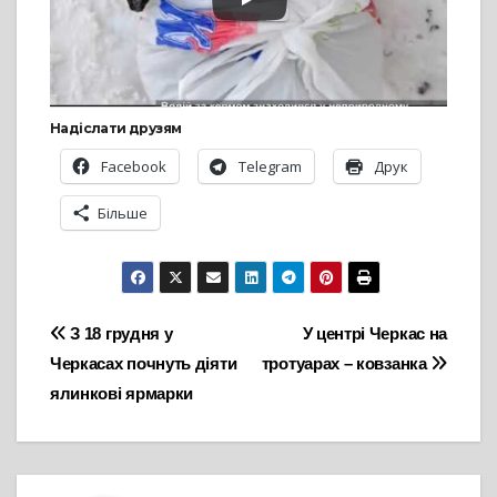
Надіслати друзям
Facebook
Telegram
Друк
Більше
Навігація
З 18 грудня у
У центрі Черкас на
Черкасах почнуть діяти
тротуарах – ковзанка
записів
ялинкові ярмарки