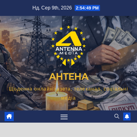
Перейти
Нд. Сер 9th, 2026
2:54:50 PM
до
вмісту
АНТЕНА
Щоденна онлайн газета, телеканал, соціальні
медіа