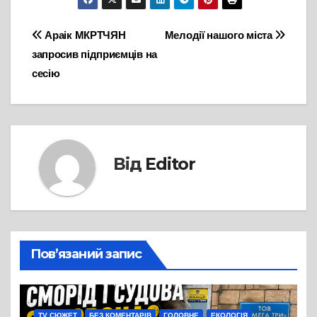
Навігація
Араік МКРТЧЯН
Мелодії нашого міста
запросив підприємців на
записів
сесію
Від
Editor
Пов’язаний запис
TV СЮЖЕТ
БЕЗ КОМЕНТАРІВ
ГОЛОВНЕ
ЕКОЛОГІЯ