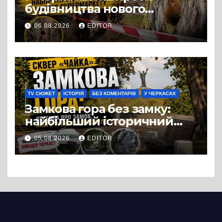
будівництва нового
супермаркету VARUS на
06.08.2026
EDITOR
проспекті Перемоги всохли
дерева. І це навряд чи
можна назвати
випадковістю
TV СЮЖЕТ
ІСТОРІЯ
БЕЗ КОМЕНТАРІВ
У ЧЕРКАСАХ
Замкова гора без замку:
найбільший історичний
міф Черкас
05.08.2026
EDITOR