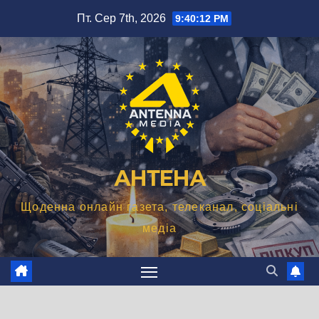
Перейти
Пт. Сер 7th, 2026
9:40:13 PM
до
вмісту
АНТЕНА
Щоденна онлайн газета, телеканал, соціальні
медіа