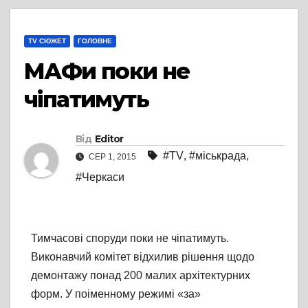
TV СЮЖЕТ
ГОЛОВНЕ
МАФи поки не
чіпатимуть
Від
Editor
#TV
,
#міськрада
,
СЕР 1, 2015
#Черкаси
Тимчасові споруди поки не чіпатимуть.
Виконавчий комітет відхилив рішення щодо
демонтажу понад 200 малих архітектурних
форм. У поіменному режимі «за»