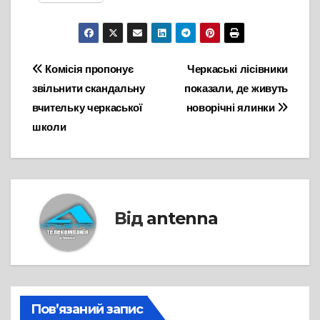
Навігація
Комісія пропонує
Черкаські лісівники
звільнити скандальну
показали, де живуть
записів
вчительку черкаської
новорічні ялинки
школи
Від
antenna
Пов’язаний запис