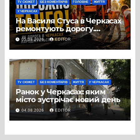
TV СЮЖЕТ
БЕЗ КОМЕНТАРІВ
ГОЛОВНЕ
ЖИТТЯ
У ЧЕРКАСАХ
На Василя Стуса в Черкасах
ремонтують дорогу.
Роботи ведуться на ділянці
05.08.2026
EDITOR
від провулка Івана Сірка до
вулиці Надпільної
TV СЮЖЕТ
БЕЗ КОМЕНТАРІВ
ЖИТТЯ
У ЧЕРКАСАХ
Ранок у Черкасах: яким
місто зустрічає новий день
04.08.2026
EDITOR