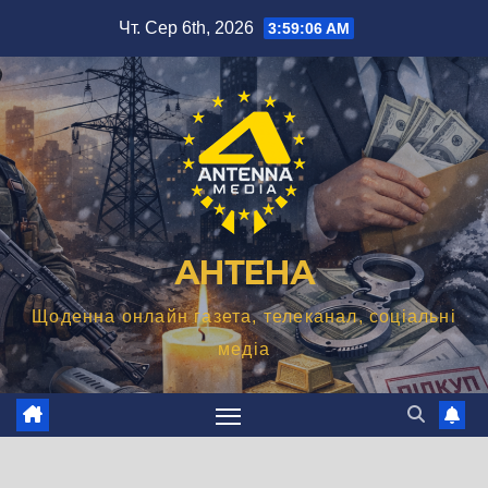
Перейти
Чт. Сер 6th, 2026
3:59:07 AM
до
вмісту
АНТЕНА
Щоденна онлайн газета, телеканал, соціальні
медіа