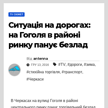
TV СЮЖЕТ
Ситуація на дорогах:
на Гоголя в районі
ринку панує безлад
Від
antenna
#TV
,
#дороги
,
#зима
,
ГРУ 13, 2016
#стихійна торгівля
,
#транспорт
,
#Черкаси
В Черкасах на вулиці Гоголя в районі
центрального ринку панує торгівельний безлад.