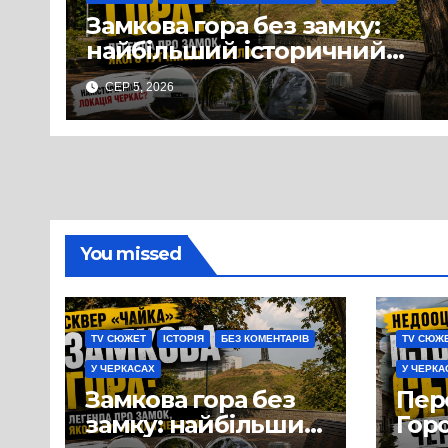
Замкова гора без замку:
найбільший історичний
міф Черкас
СЕР 5, 2026
You missed
TV СЮЖЕТ
ІСТОРІЯ
БЕЗ КОМЕНТАРІВ
TV СЮЖ
У ЧЕРКАСАХ
У ЧЕРКА
Замкова гора без
Пер
замку: найбільший
Горо