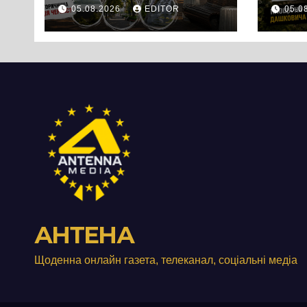
історичний міф
Лаш
05.08.2026
EDITOR
05.0
Черкас
іст
Черк
роз
істо
пон
стол
Дні
АНТЕНА
Щоденна онлайн газета, телеканал, соціальні медіа