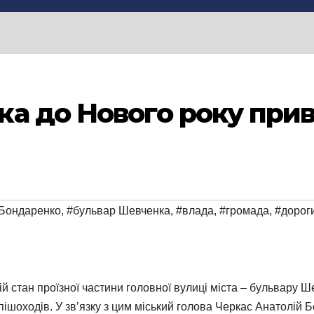
а до Нового року прив
 Бондаренко
,
#бульвар Шевченка
,
#влада
,
#громада
,
#дорог
ій стан проїзної частини головної вулиці міста – бульвару 
 пішоходів. У зв’язку з цим міський голова Черкас Анатолій