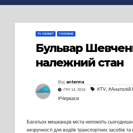
TV СЮЖЕТ
ГОЛОВНЕ
Бульвар Шевченк
належний стан
Від
antenna
#TV
,
#Анатолій
ГРУ 14, 2016
#Черкаси
Багатьох мешканців міста непокоїть сьогоднішн
незручності для водіїв транспортних засобів та