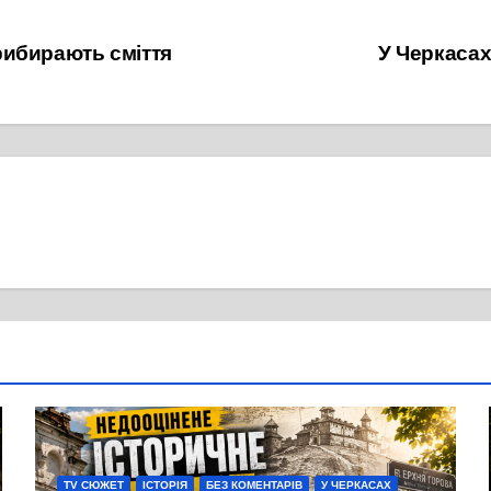
рибирають сміття
У Черкасах
TV СЮЖЕТ
ІСТОРІЯ
БЕЗ КОМЕНТАРІВ
У ЧЕРКАСАХ