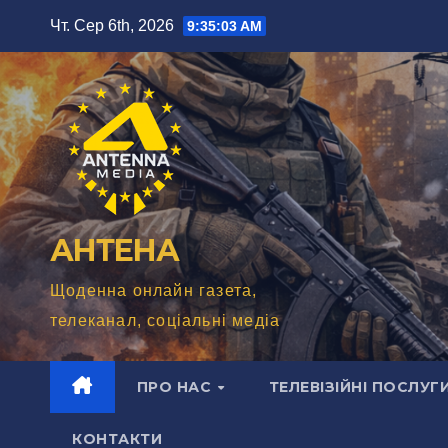
Перейти
Чт. Сер 6th, 2026
9:35:04 AM
до
вмісту
АНТЕНА
Щоденна онлайн газета,
телеканал, соціальні медіа
ПРО НАС
ТЕЛЕВІЗІЙНІ ПОСЛУГ
КОНТАКТИ