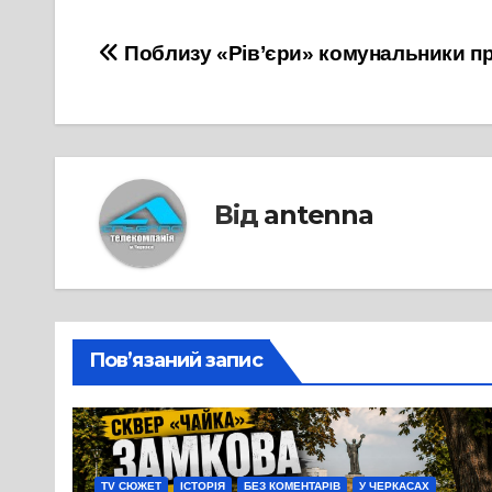
Навігація
Поблизу «Рів’єри» комунальники п
записів
Від
antenna
Пов’язаний запис
TV СЮЖЕТ
ІСТОРІЯ
БЕЗ КОМЕНТАРІВ
У ЧЕРКАСАХ