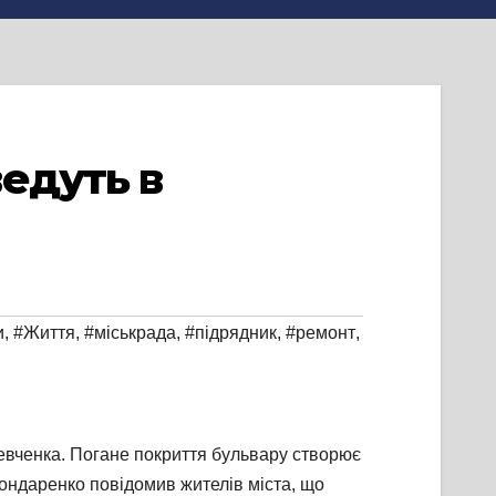
едуть в
и
,
#Життя
,
#міськрада
,
#підрядник
,
#ремонт
,
Шевченка. Погане покриття бульвару створює
 Бондаренко повідомив жителів міста, що