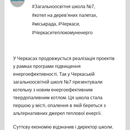
#Загальноосвітня школа №7
,
#котел на дерев'яних палетах
,
#міськрада
,
#Черкаси
,
#Черкаситеплокомуненерго
У Черкасах продовжується реалізація проектів
у рамках програми підвищення
енергоефективності. Так у Черкаській
загальноосвітній школі №7 презентували
котельну з новим енергоефективним
твердопаливним котлом. Ця школа стала
першою у місті, опалення в якій береться з
альтернативних джерел теплової енергії.
Суттєву економію відзначив і директор школи.