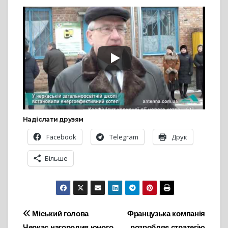
Надіслати друзям
Facebook
Telegram
Друк
Більше
Навігація
Міський голова
Французька компанія
Черкас нагородив юного
розробляє стратегію