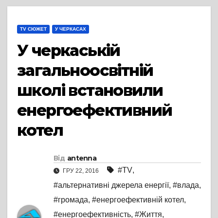
TV СЮЖЕТ
У ЧЕРКАСАХ
У черкаській
загальноосвітній
школі встановили
енергоефективний
котел
Від
antenna
#TV
,
ГРУ 22, 2016
#альтернативні джерела енергії
,
#влада
,
#громада
,
#енергоефективній котел
,
#енергоефективність
,
#Життя
,