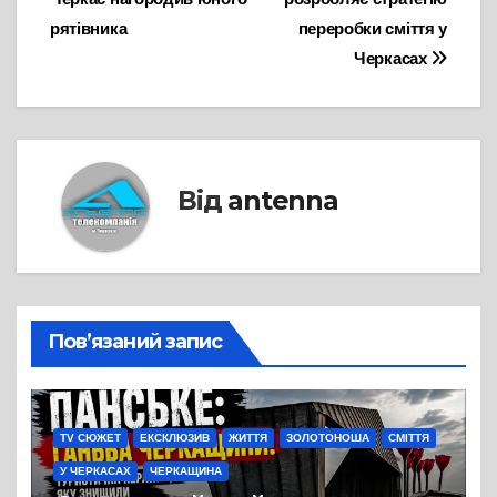
записів
рятівника
переробки сміття у
Черкасах
Від
antenna
Пов’язаний запис
TV СЮЖЕТ
ЕКСКЛЮЗИВ
ЖИТТЯ
ЗОЛОТОНОША
СМІТТЯ
У ЧЕРКАСАХ
ЧЕРКАЩИНА