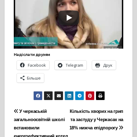
Надіслати друзям
Facebook
Telegram
Друк
Більше
Навігація
У черкаській
Кількість хворих на грип
загальноосвітній школі
та застуду у Черкасах на
записів
встановили
18% нижча епідпорогу
енергоефективний котел