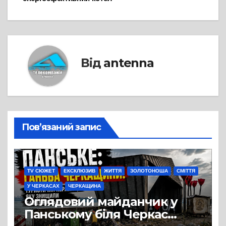
Від
antenna
Пов’язаний запис
TV СЮЖЕТ
ЕКСКЛЮЗИВ
ЖИТТЯ
ЗОЛОТОНОША
СМІТТЯ
У ЧЕРКАСАХ
ЧЕРКАЩИНА
Оглядовий майданчик у
Панському біля Черкас