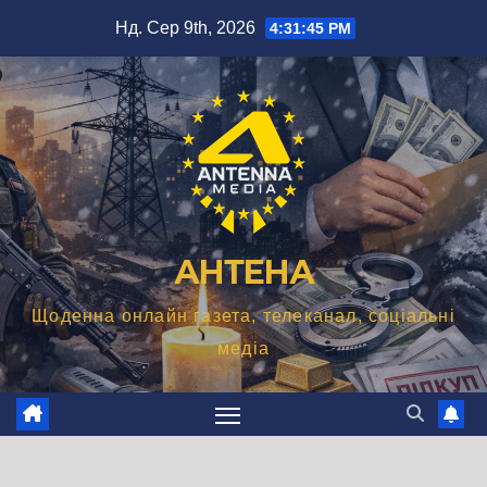
Перейти
Нд. Сер 9th, 2026
4:31:46 PM
до
вмісту
АНТЕНА
Щоденна онлайн газета, телеканал, соціальні
медіа