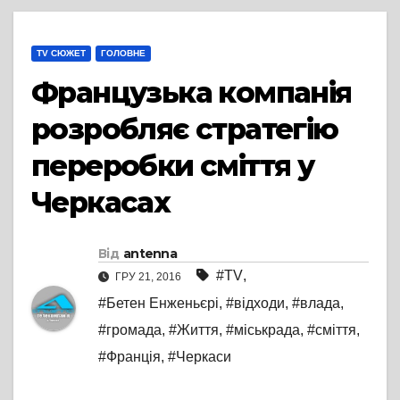
TV СЮЖЕТ
ГОЛОВНЕ
Французька компанія
розробляє стратегію
переробки сміття у
Черкасах
Від
antenna
#TV
,
ГРУ 21, 2016
#Бетен Енженьєрі
,
#відходи
,
#влада
,
#громада
,
#Життя
,
#міськрада
,
#сміття
,
#Франція
,
#Черкаси