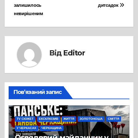
записів
залишилось
дитсадок
невирішеним
Від
Editor
Пов’язаний запис
TV СЮЖЕТ
ЕКСКЛЮЗИВ
ЖИТТЯ
ЗОЛОТОНОША
СМІТТЯ
У ЧЕРКАСАХ
ЧЕРКАЩИНА
Оглядовий майданчик у