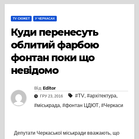
TV СЮЖЕТ
У ЧЕРКАСАХ
Куди перенесуть
облитий фарбою
фонтан поки що
невідомо
Від
Editor
#TV
,
#архітектура
,
ГРУ 23, 2016
#міськрада
,
#фонтан ЦДЮТ
,
#Черкаси
Депутати Черкаської міськради вважають, що