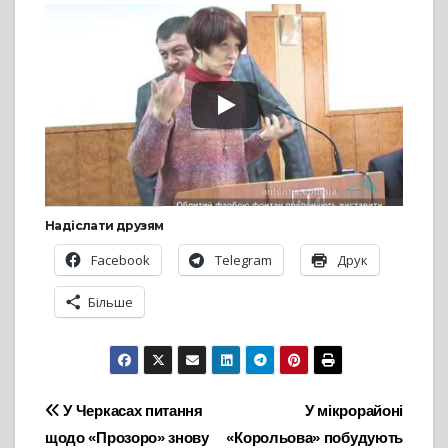
Надіслати друзям
Facebook
Telegram
Друк
Більше
Навігація
У Черкасах питання
У мікрорайоні
щодо «Прозоро» знову
«Корольова» побудують