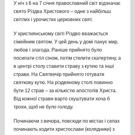
У ніч з 6 на 7 січня православний світ відзначає
свято Різдва Христового – одне з найбільш
світлих і урочистих церковних свят.
У християнському світі Різдво вважається
сімейним святом. У цей день у домі панує мир,
любов і злагода. Раніше прийнято було
посипати стіл сіном, потім стелити скатертину, а
в центрі столу ставити страву з кутею та інші
страви. На Святвечір прийнято готувати
святкову кутю. На різдвяному столі повинно
бути 12 страв – за кількістю апостолів Христа.
Від кожної страви варто скуштувати хоча б
трохи, щоб не було голоду.
Починаючи з вечора, повсюди по містах і селах
починають ходити христослави (колядники) з