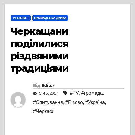
TV СЮЖЕТ
ГРОМАДСЬКА ДУМКА
Черкащани
поділилися
різдвяними
традиціями
Від
Editor
#TV
,
#громада
,
СІЧ 5, 2017
#Опитування
,
#Різдво
,
#Україна
,
#Черкаси