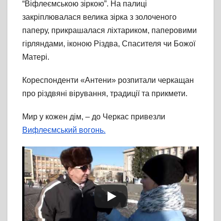
“Віфлеємською зіркою”. На палиці
закріплювалася велика зірка з золоченого
паперу, прикрашалася ліхтариком, паперовими
гірляндами, іконою Різдва, Спасителя чи Божої
Матері.
Кореспонденти «Антени» розпитали черкащан
про різдвяні вірування, традиції та прикмети.
Мир у кожен дім, – до Черкас привезли
Вифлеємський вогонь.