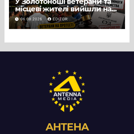
У Золотоноші ветерани та
місцеві жителі вийшли на
протест до стін
06.08.2026
EDITOR
підприємства ТОВ «Омега
Три», що займається
виробництвом м’яса птиці
АНТЕНА