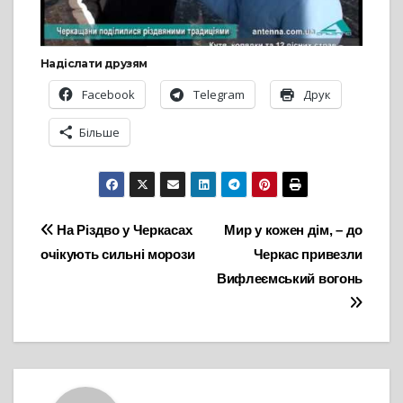
Надіслати друзям
Facebook
Telegram
Друк
Більше
Навігація
На Різдво у Черкасах
Мир у кожен дім, – до
очікують сильні морози
Черкас привезли
записів
Вифлеємський вогонь