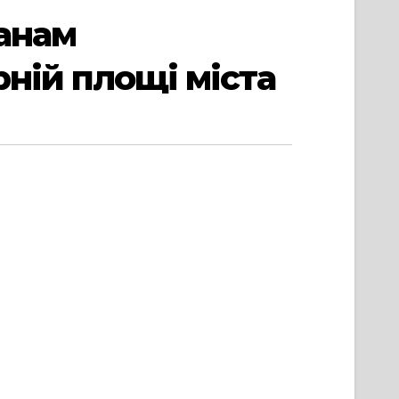
анам
рній площі міста