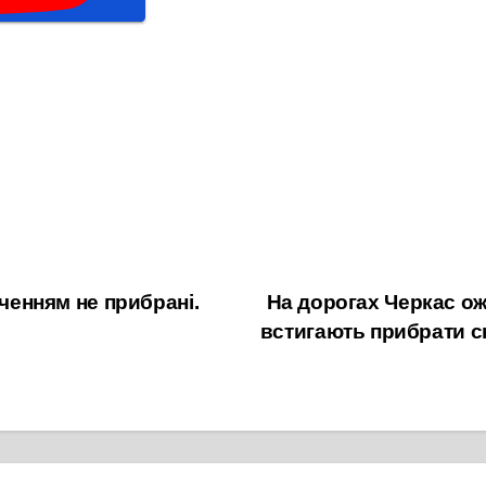
юченням не прибрані.
На дорогах Черкас ож
встигають прибрати с