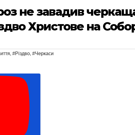
роз не завадив черкащ
здво Христове на Собо
иття
,
#Різдво
,
#Черкаси