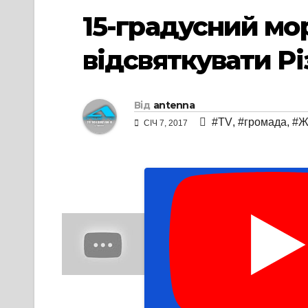
15-градусний мо
відсвяткувати Рі
Від
antenna
#TV
,
#громада
,
#Ж
СІЧ 7, 2017