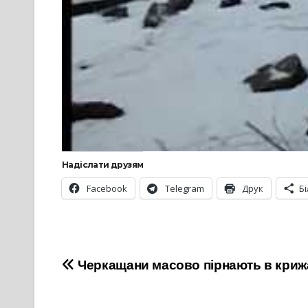
Надіслати друзям
Facebook
Telegram
Друк
Б
Навігація
Черкащани масово пірнають в криж
записів