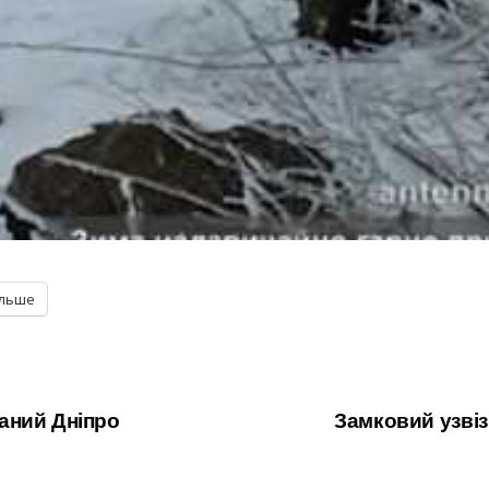
ільше
аний Дніпро
Замковий узвіз