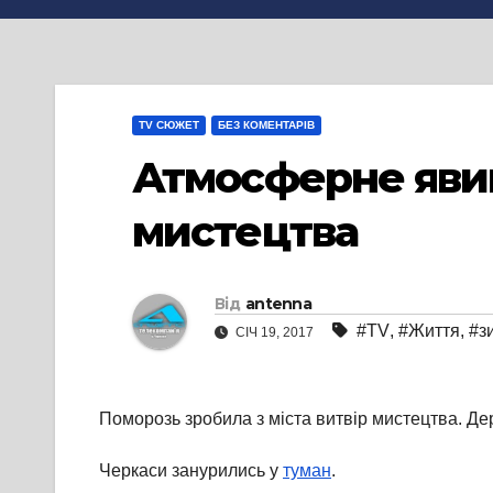
TV СЮЖЕТ
БЕЗ КОМЕНТАРІВ
Атмосферне явищ
мистецтва
Від
antenna
#TV
,
#Життя
,
#з
СІЧ 19, 2017
Поморозь зробила з міста витвір мистецтва. Де
Черкаси занурились у
туман
.