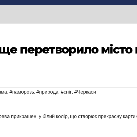
е перетворило місто н
има
,
#паморозь
,
#природа
,
#сніг
,
#Черкаси
рева прикрашені у білий колір, що створює прекрасну карти