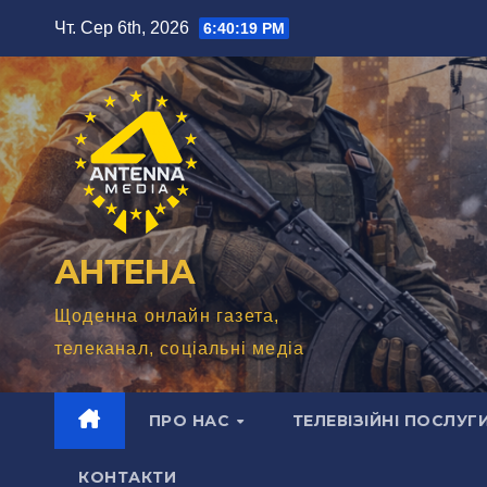
Перейти
Чт. Сер 6th, 2026
6:40:21 PM
до
вмісту
АНТЕНА
Щоденна онлайн газета,
телеканал, соціальні медіа
ПРО НАС
ТЕЛЕВІЗІЙНІ ПОСЛУГ
КОНТАКТИ