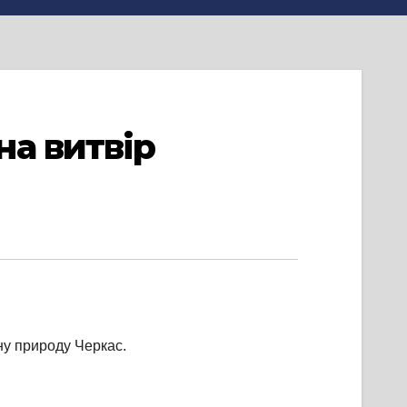
а витвір
ну природу Черкас.