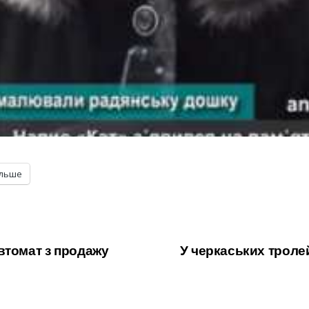
ільше
втомат з продажу
У черкаських троле