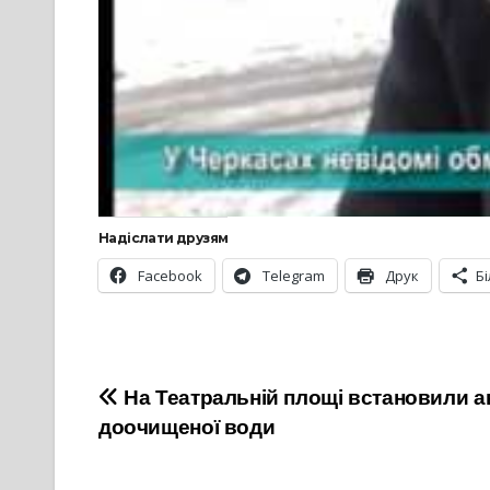
Надіслати друзям
Facebook
Telegram
Друк
Б
Навігація
На Театральній площі встановили а
доочищеної води
записів