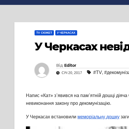
TV СЮЖЕТ
У ЧЕРКАСАХ
У Черкасах неві
Від
Editor
#TV
,
#декомуніз
СІЧ 20, 2017
Напис «Кат» з᾽явився на пам᾽ятній дошці діяча 
невиконання закону про декомунізацію.
У Черкасах встановили
меморіальну дошку
заг