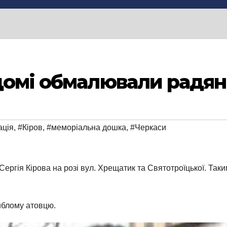
домі обмалювали радя
ація
,
#Кіров
,
#меморіальна дошка
,
#Черкаси
Сергія Кірова на розі вул. Хрещатик та Святотроїцької. Та
иблому атовцю.