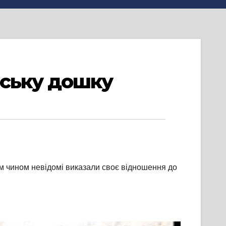
нську дошку
ким чином невідомі виказали своє відношення до