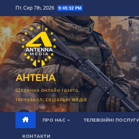
Перейти
Пт. Сер 7th, 2026
9:45:33 PM
до
вмісту
АНТЕНА
Щоденна онлайн газета,
телеканал, соціальні медіа
ПРО НАС
ТЕЛЕВІЗІЙНІ ПОСЛУГ
КОНТАКТИ