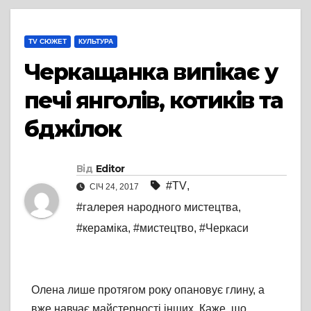
TV СЮЖЕТ
КУЛЬТУРА
Черкащанка випікає у
печі янголів, котиків та
бджілок
Від
Editor
#TV
,
СІЧ 24, 2017
#галерея народного мистецтва
,
#кераміка
,
#мистецтво
,
#Черкаси
Олена лише протягом року опановує глину, а
вже навчає майстерності інших. Каже, що