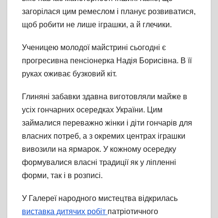
загорілася цим ремеслом і планує розвиватися,
щоб робити не лише іграшки, а й глечики.
Ученицею молодої майстрині сьогодні є
прогресивна пенсіонерка Надія Борисівна. В її
руках оживає бузковий кіт.
Глиняні забавки здавна виготовляли майже в
усіх гончарних осередках України. Цим
займалися переважно жінки і діти гончарів для
власних потреб, а з окремих центрах іграшки
вивозили на ярмарок. У кожному осередку
формувалися власні традиції як у ліпленні
форми, так і в розписі.
У Галереї народного мистецтва відкрилась
виставка дитячих робіт
патріотичного