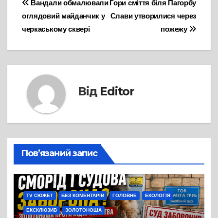
Навігація
Вандали обмалювали
Гори сміття біля Пагорбу
оглядовий майданчик у
Слави утворилися через
записів
черкаському сквері
пожежу
Від
Editor
Пов’язаний запис
TV СЮЖЕТ
БЕЗ КОМЕНТАРІВ
ГОЛОВНЕ
ЕКОЛОГІЯ
ЕКСКЛЮЗИВ
ЗОЛОТОНОША