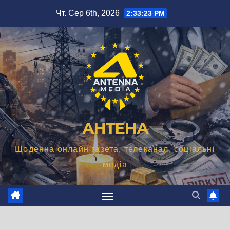
Перейти
Чт. Сер 6th, 2026
2:33:24 PM
до
вмісту
АНТЕНА
Щоденна онлайн газета, телеканал, соціальні
медіа