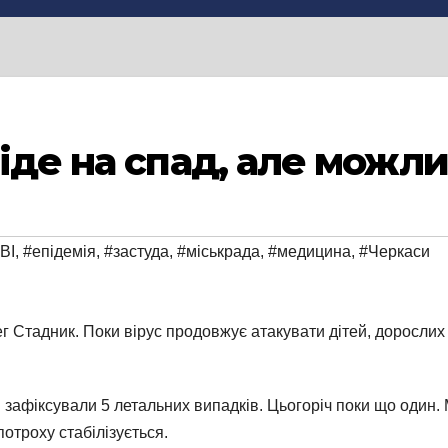
іде на спад, але можли
ВІ
,
#епідемія
,
#застуда
,
#міськрада
,
#медицина
,
#Черкаси
г Стадник. Поки вірус продовжує атакувати дітей, дорослих
 зафіксували 5 летальних випадків. Цьогоріч поки що один
отроху стабілізується.