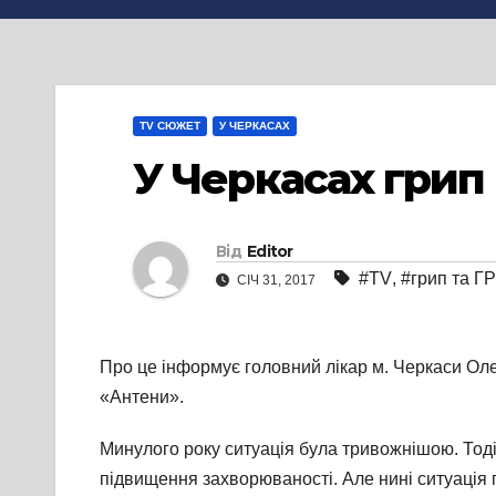
TV СЮЖЕТ
У ЧЕРКАСАХ
У Черкасах грип 
Від
Editor
#TV
,
#грип та ГР
СІЧ 31, 2017
Про це інформує головний лікар м. Черкаси Оле
«Антени».
Минулого року ситуація була тривожнішою. Тоді
підвищення захворюваності. Але нині ситуація п