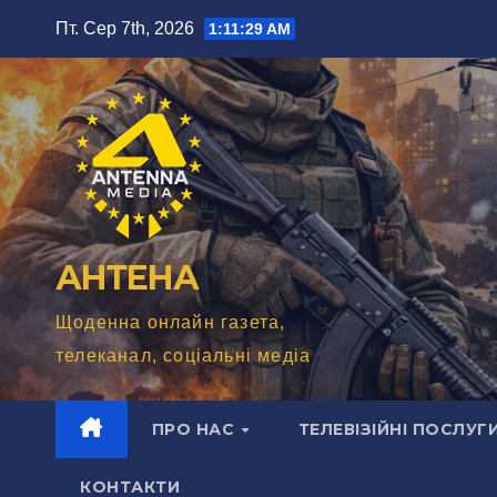
Перейти
Пт. Сер 7th, 2026
1:11:31 AM
до
вмісту
АНТЕНА
Щоденна онлайн газета,
телеканал, соціальні медіа
ПРО НАС
ТЕЛЕВІЗІЙНІ ПОСЛУГ
КОНТАКТИ