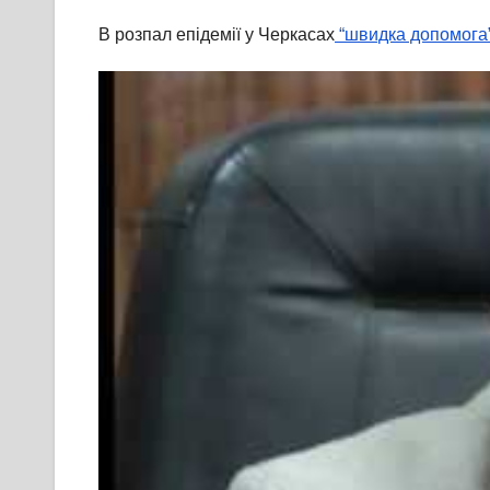
В розпал епідемії у Черкасах
“швидка допомога