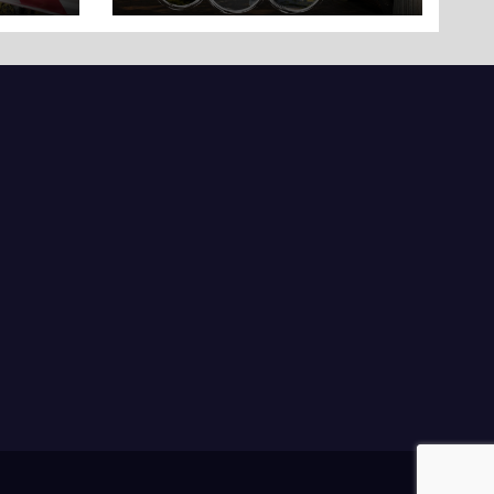
ли
вряд
ати