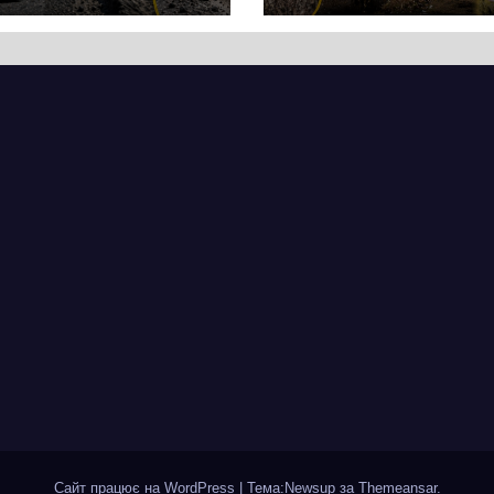
кас
супермаркету
VARUS на
проспекті
Перемоги всох
дерева. І це на
чи можна назв
випадковістю
Сайт працює на WordPress
|
Тема:Newsup за
Themeansar
.