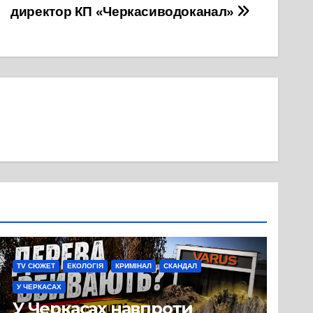
директор КП «Черкасиводоканал»
TV СЮЖЕТ
ЕКОЛОГІЯ
КРИМІНАЛ
СКАНДАЛ
У ЧЕРКАСАХ
У Черкасах навпроти