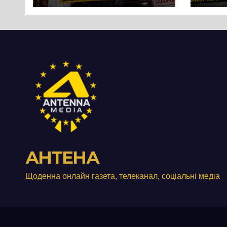
протест до стін
Чер
підприємства ТОВ
«Омега Три», що
займається
виробництвом
м’яса птиці
АНТЕНА
Щоденна онлайн газета, телеканал, соціальні медіа