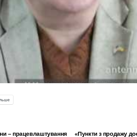
ільше
ни – працевлаштування
«Пункти з продажу до