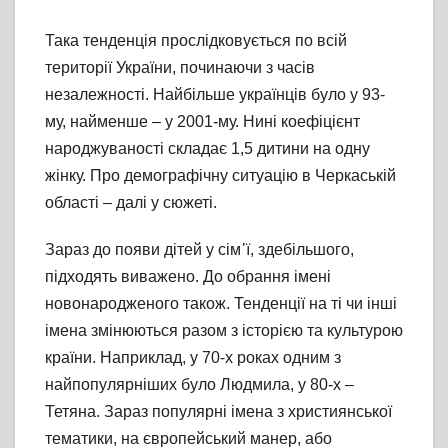
Така тенденція прослідковується по всій
території України, починаючи з часів
незалежності. Найбільше українців було у 93-
му, найменше – у 2001-му. Нині коефіцієнт
народжуваності складає 1,5 дитини на одну
жінку. Про демографічну ситуацію в Черкаській
області – далі у сюжеті.
Зараз до появи дітей у сім᾽ї, здебільшого,
підходять виважено. До обрання імені
новонародженого також. Тенденції на ті чи інші
імена змінюються разом з історією та культурою
країни. Наприклад, у 70-х роках одним з
найпопулярніших було Людмила, у 80-х –
Тетяна. Зараз популярні імена з християнської
тематики, на європейський манер, або