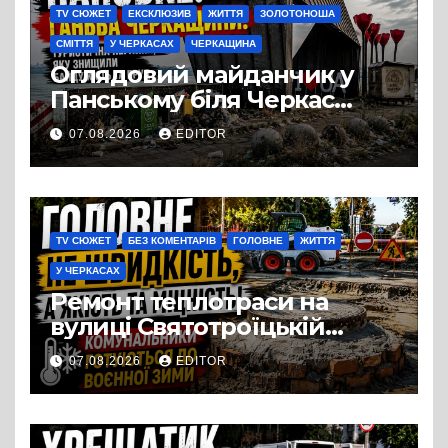
TV СЮЖЕТ
ЕКСКЛЮЗИВ
ЖИТТЯ
ЗОЛОТОНОША
СМІТТЯ
У ЧЕРКАСАХ
ЧЕРКАЩИНА
Оглядовий майданчик у
Панському біля Черкас
перетворився на занедбане
07.08.2026
EDITOR
сміттєзвалище
TV СЮЖЕТ
БЕЗ КОМЕНТАРІВ
ГОЛОВНЕ
ЖИТТЯ
У ЧЕРКАСАХ
Ремонт теплотраси на
вулиці Святотроїцькій
затягнувся порівняно із
07.08.2026
EDITOR
запланованими термінами.
Вулицю досі не відкрили
для руху