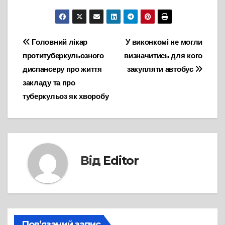
Навігація
Головний лікар
У виконкомі не могли
протитуберкульозного
визначитись для кого
записів
диспансеру про життя
закупляти автобус
закладу та про
туберкульоз як хворобу
Від
Editor
Пов’язаний запис