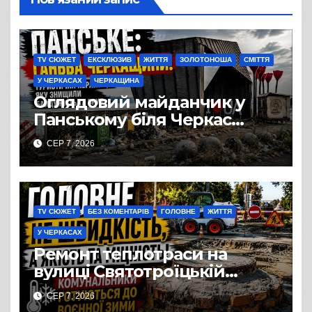
TV СЮЖЕТ
ЕКСКЛЮЗИВ
ЖИТТЯ
ЗОЛОТОНОША
СМІТТЯ
У ЧЕРКАСАХ
ЧЕРКАЩИНА
Оглядовий майданчик у
Панському біля Черкас
перетворився на занедбане
СЕР 7, 2026
сміттєзвалище
TV СЮЖЕТ
БЕЗ КОМЕНТАРІВ
ГОЛОВНЕ
ЖИТТЯ
У ЧЕРКАСАХ
Ремонт теплотраси на
вулиці Святотроїцькій
затягнувся порівняно із
СЕР 7, 2026
запланованими термінами.