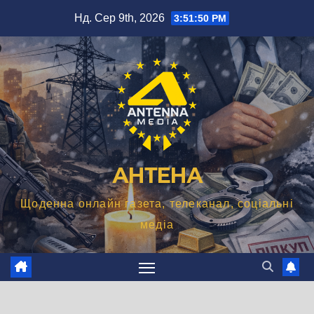
Перейти
Нд. Сер 9th, 2026
3:51:51 PM
до
вмісту
АНТЕНА
Щоденна онлайн газета, телеканал, соціальні
медіа