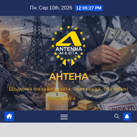
Перейти
Пн. Сер 10th, 2026
12:05:28 PM
до
вмісту
АНТЕНА
Щоденна онлайн газета, телеканал, соціальні
медіа