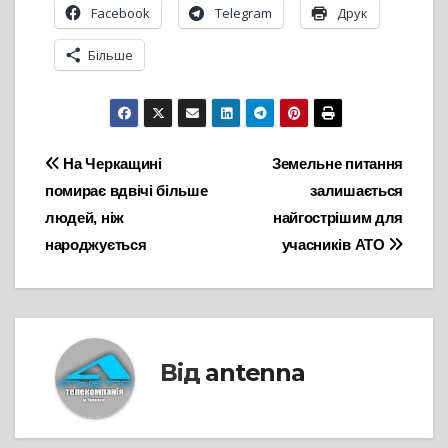
Facebook
Telegram
Друк
Більше
Навігація
На Черкащині
Земельне питання
помирає вдвічі більше
залишається
записів
людей, ніж
найгострішим для
народжується
учасників АТО
Від
antenna