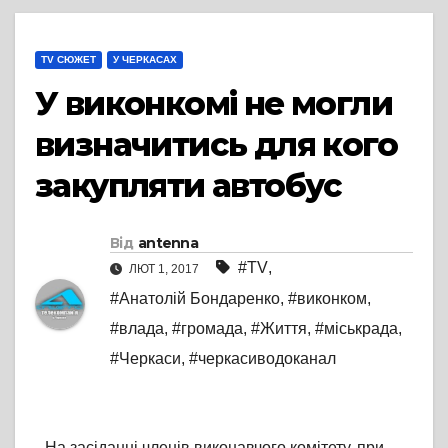
TV СЮЖЕТ
У ЧЕРКАСАХ
У виконкомі не могли
визначитись для кого
закупляти автобус
Від
antenna
#TV
,
ЛЮТ 1, 2017
#Анатолій Бондаренко
,
#виконком
,
#влада
,
#громада
,
#Життя
,
#міськрада
,
#Черкаси
,
#черкасиводоканал
На засіданні членів виконавчого комітету, при