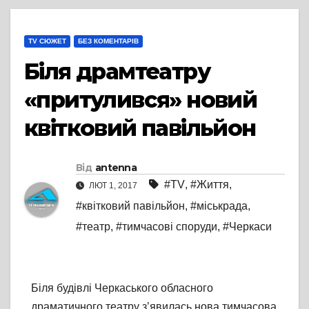
TV СЮЖЕТ
БЕЗ КОМЕНТАРІВ
Біля драмтеатру
«притулився» новий
квітковий павільйон
Від
antenna
#TV
,
#Життя
,
ЛЮТ 1, 2017
#квітковий павільйон
,
#міськрада
,
#театр
,
#тимчасові споруди
,
#Черкаси
Біля будівлі Черкаського обласного
драматичного театру з’явилась нова тимчасова