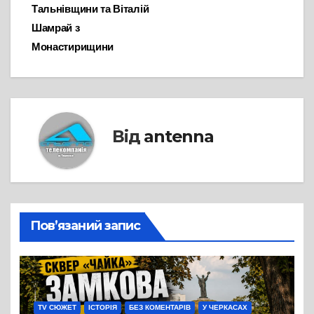
Тальнівщини та Віталій
Шамрай з
Монастирищини
Від
antenna
Пов’язаний запис
TV СЮЖЕТ
ІСТОРІЯ
БЕЗ КОМЕНТАРІВ
У ЧЕРКАСАХ