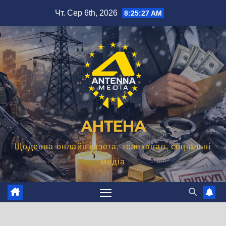
Перейти
Чт. Сер 6th, 2026
8:25:28 AM
до
вмісту
АНТЕНА
Щоденна онлайн газета, телеканал, соціальні
медіа