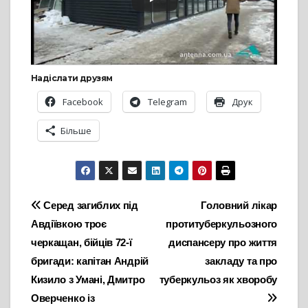
Надіслати друзям
Facebook
Telegram
Друк
Більше
Навігація
Серед загиблих під
Головний лікар
Авдіївкою троє
протитуберкульозного
записів
черкащан, бійців 72-ї
диспансеру про життя
бригади: капітан Андрій
закладу та про
Кизило з Умані, Дмитро
туберкульоз як хворобу
Оверченко із