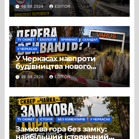
лише людей, а й дороги
06.08.2026
EDITOR
Черкас
TV СЮЖЕТ
ЕКОЛОГІЯ
КРИМІНАЛ
СКАНДАЛ
У ЧЕРКАСАХ
У Черкасах навпроти
будівництва нового
супермаркету VARUS на
06.08.2026
EDITOR
проспекті Перемоги всохли
дерева. І це навряд чи
можна назвати
випадковістю
TV СЮЖЕТ
ІСТОРІЯ
БЕЗ КОМЕНТАРІВ
У ЧЕРКАСАХ
Замкова гора без замку:
найбільший історичний