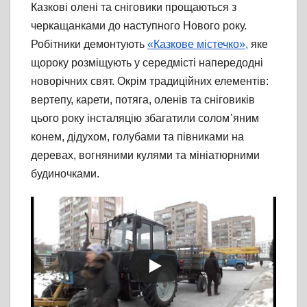
Казкові олені та сніговики прощаються з
черкащанками до наступного Нового року.
Робітники демонтують
«Казкове містечко»,
яке
щороку розміщують у середмісті напередодні
новорічних свят. Окрім традиційних елементів:
вертепу, карети, потяга, оленів та сніговиків
цього року інсталяцію збагатили солом᾽яним
конем, дідухом, голубами та півниками на
деревах, вогняними кулями та мініатюрними
будиночками.