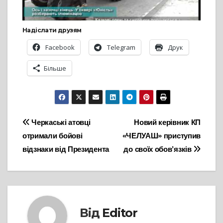
Надіслати друзям
Facebook
Telegram
Друк
Більше
Навігація
Черкаські атовці
Новий керівник КП
отримали бойові
«ЧЕЛУАШ» приступив
записів
відзнаки від Президента
до своїх обов’язків
Від
Editor