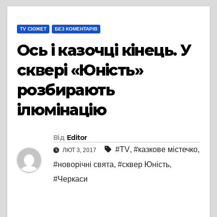
TV СЮЖЕТ
БЕЗ КОМЕНТАРІВ
Ось і казочці кінець. У
сквері «Юність»
розбирають
ілюмінацію
Від
Editor
#TV
,
#казкове містечко
,
ЛЮТ 3, 2017
#новорічні свята
,
#сквер Юність
,
#Черкаси