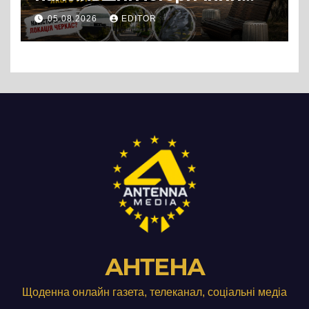
міф Черкас
05.08.2026
EDITOR
АНТЕНА
Щоденна онлайн газета, телеканал, соціальні медіа