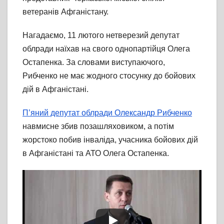
ветеранів Афганістану.
Нагадаємо, 11 лютого нетверезий депутат
облради наїхав на свого однопартійця Олега
Остапенка. За словами виступаючого,
Рибченко не має жодного стосунку до бойових
дій в Афганістані.
П’яний депутат облради Олександр Рибченко
навмисне збив позашляховиком, а потім
жорстоко побив інваліда, учасника бойових дій
в Афганістані та АТО Олега Остапенка.