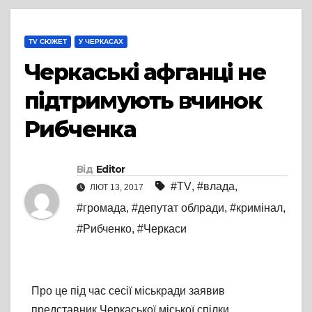
TV СЮЖЕТ
У ЧЕРКАСАХ
Черкаські афганці не
підтримують вчинок
Рибченка
Від
Editor
#TV
,
#влада
,
ЛЮТ 13, 2017
#громада
,
#депутат облради
,
#кримінал
,
#Рибченко
,
#Черкаси
Про це під час сесії міськради заявив
представник Черкаської міської спілки