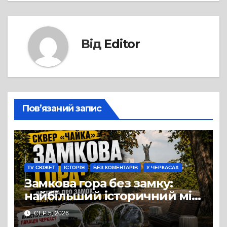
Від
Editor
Пов’язаний запис
TV СЮЖЕТ
ІСТОРІЯ
БЕЗ КОМЕНТАРІВ
У ЧЕРКАСАХ
Замкова гора без замку:
найбільший історичний міф
Черкас
СЕР 5, 2026