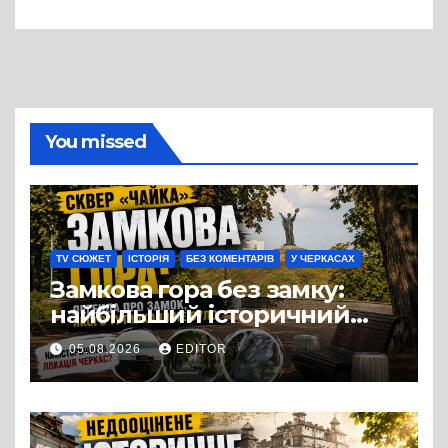
вулиці Надпільної
You missed
TV СЮЖЕТ
ІСТОРІЯ
БЕЗ КОМЕНТАРІВ
У ЧЕРКАСАХ
Замкова гора без замку:
найбільший історичний
міф Черкас
05.08.2026
EDITOR