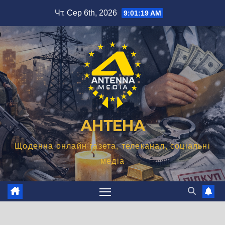
Перейти
Чт. Сер 6th, 2026
9:01:20 AM
до
вмісту
АНТЕНА
Щоденна онлайн газета, телеканал, соціальні
медіа