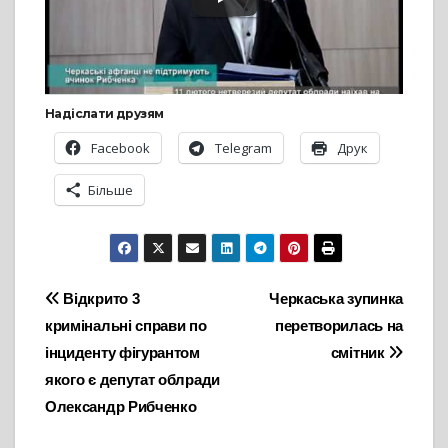
Надіслати друзям
Facebook
Telegram
Друк
Більше
Навігація
Відкрито 3
Черкаська зупинка
кримінальні справи по
перетворилась на
записів
інциденту фігурантом
смітник
якого є депутат облради
Олександр Рибченко