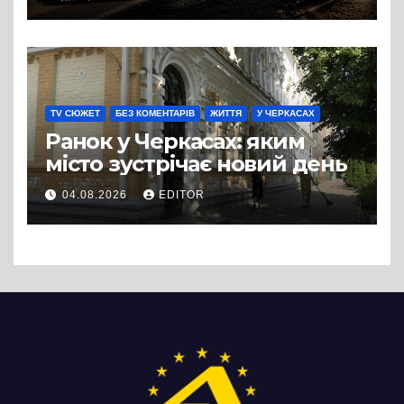
від провулка Івана Сірка до
вулиці Надпільної
TV СЮЖЕТ
БЕЗ КОМЕНТАРІВ
ЖИТТЯ
У ЧЕРКАСАХ
Ранок у Черкасах: яким
місто зустрічає новий день
04.08.2026
EDITOR