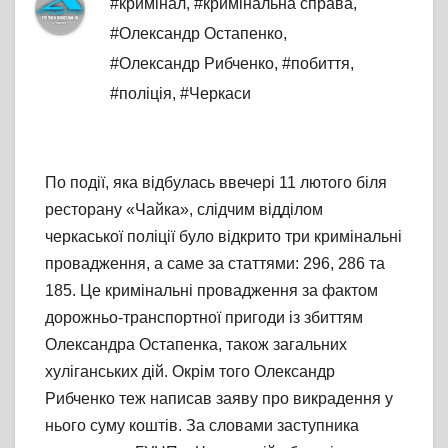
#кримінал
,
#кримінальна справа
,
#Олександр Остапенко
,
#Олександр Рибченко
,
#побиття
,
#поліція
,
#Черкаси
По події, яка відбулась ввечері 11 лютого біля
ресторану «Чайка», слідчим відділом
черкаської поліції було відкрито три кримінальні
провадження, а саме за статтями: 296, 286 та
185. Це кримінальні провадження за фактом
дорожньо-транспортної пригоди із збиттям
Олександра Остапенка, також загальних
хуліганських дій. Окрім того Олександр
Рибченко теж написав заяву про викрадення у
нього суму коштів. За словами заступника