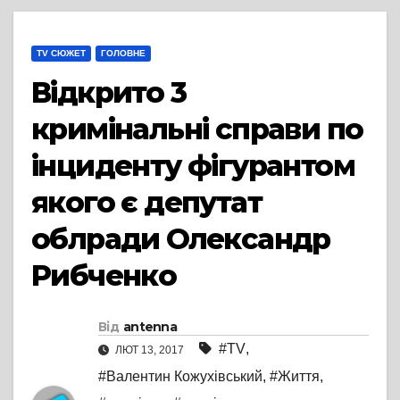
TV СЮЖЕТ
ГОЛОВНЕ
Відкрито 3
кримінальні справи по
інциденту фігурантом
якого є депутат
облради Олександр
Рибченко
Від
antenna
#TV
,
ЛЮТ 13, 2017
#Валентин Кожухівський
,
#Життя
,