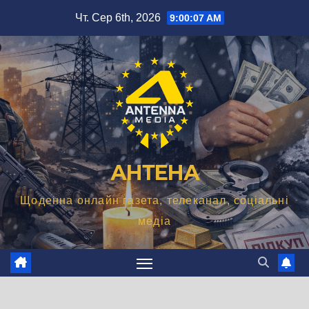
Перейти
Чт. Сер 6th, 2026
9:00:08 AM
до
вмісту
АНТЕНА
Щоденна онлайн газета, телеканал, соціальні
медіа