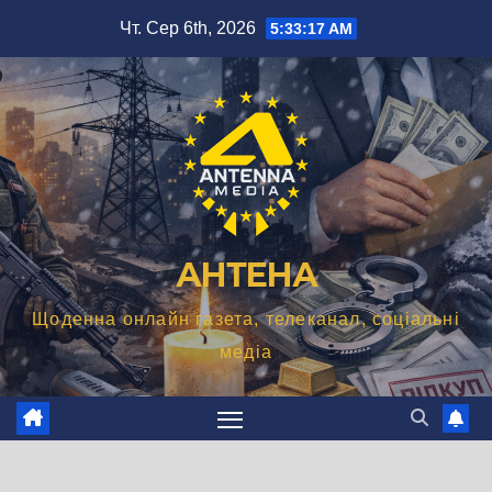
Перейти
Чт. Сер 6th, 2026
5:33:18 AM
до
вмісту
АНТЕНА
Щоденна онлайн газета, телеканал, соціальні
медіа