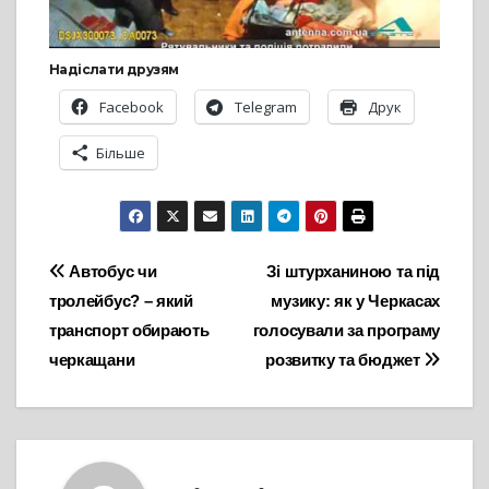
Надіслати друзям
Facebook
Telegram
Друк
Більше
Навігація
Автобус чи
Зі штурханиною та під
тролейбус? – який
музику: як у Черкасах
записів
транспорт обирають
голосували за програму
черкащани
розвитку та бюджет