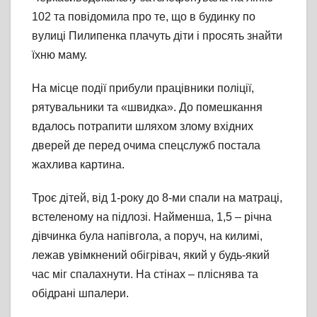
102 та повідомила про те, що в будинку по
вулиці Пилипенка плачуть діти і просять знайти
їхню маму.
На місце події прибули працівники поліції,
рятувальники та «швидка». До помешкання
вдалось потрапити шляхом злому вхідних
дверей де перед очима спецслужб постала
жахлива картина.
Троє дітей, від 1-року до 8-ми спали на матраці,
встеленому на підлозі. Найменша, 1,5 – річна
дівчинка була напівгола, а поруч, на килимі,
лежав увімкнений обігрівач, який у будь-який
час міг спалахнути. На стінах – пліснява та
обідрані шпалери.