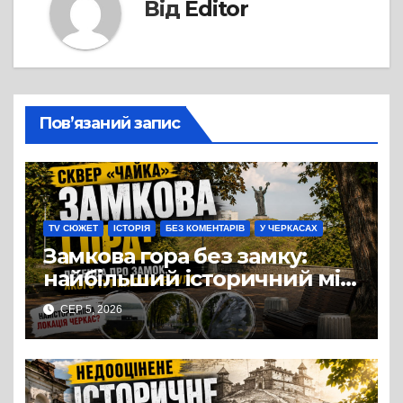
Від
Editor
Пов’язаний запис
TV СЮЖЕТ
ІСТОРІЯ
БЕЗ КОМЕНТАРІВ
У ЧЕРКАСАХ
Замкова гора без замку:
найбільший історичний міф
Черкас
СЕР 5, 2026