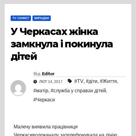
TV СЮЖЕТ
ВИПАДКИ
У Черкасах жінка
замкнула і покинула
дітей
Від
Editor
#TV
,
#діти
,
#Життя
,
ЛЮТ 14, 2017
#матір
,
#служба у справах дітей
,
#Черкаси
Малечу виявила працівниця
Черкасиводоканалу зателефонувала на лінію