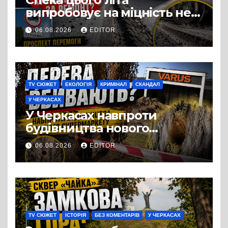
випробовує на міцність не
лише людей, а й дороги
06.08.2026
EDITOR
Черкас
TV СЮЖЕТ
ЕКОЛОГІЯ
КРИМІНАЛ
СКАНДАЛ
У ЧЕРКАСАХ
У Черкасах навпроти
будівництва нового
супермаркету VARUS на
06.08.2026
EDITOR
проспекті Перемоги всохли
дерева. І це навряд чи
можна назвати
випадковістю
TV СЮЖЕТ
ІСТОРІЯ
БЕЗ КОМЕНТАРІВ
У ЧЕРКАСАХ