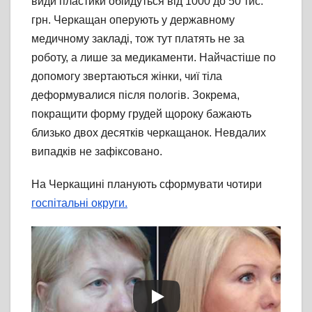
види пластики обійдуться від 1000 до 50 тис.
грн. Черкащан оперують у державному
медичному закладі, тож тут платять не за
роботу, а лише за медикаменти. Найчастіше по
допомогу звертаються жінки, чиї тіла
деформувалися після пологів. Зокрема,
покращити форму грудей щороку бажають
близько двох десятків черкащанок. Невдалих
випадків не зафіксовано.
На Черкащині планують сформувати чотири
госпітальні округи.