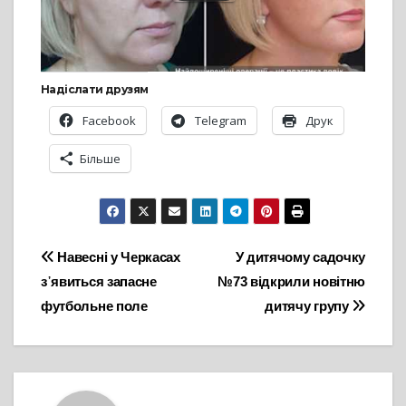
Надіслати друзям
Facebook
Telegram
Друк
Більше
Навігація
Навесні у Черкасах
У дитячому садочку
з᾽явиться запасне
№73 відкрили новітню
записів
футбольне поле
дитячу групу