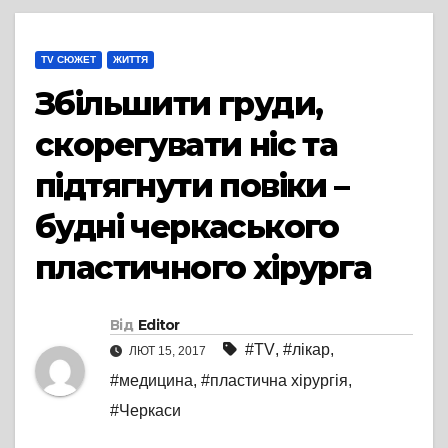
TV СЮЖЕТ
ЖИТТЯ
Збільшити груди,
скорегувати ніс та
підтягнути повіки –
будні черкаського
пластичного хірурга
Від
Editor
#TV
,
#лікар
,
ЛЮТ 15, 2017
#медицина
,
#пластична хірургія
,
#Черкаси