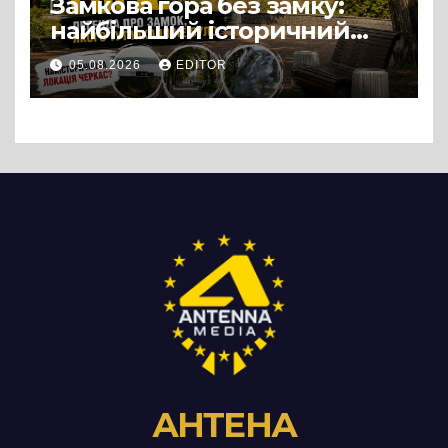
Замкова гора без замку:
найбільший історичний
міф Черкас
05.08.2026
EDITOR
АНТЕНА