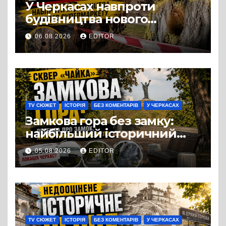
У Черкасах навпроти
будівництва нового
супермаркету VARUS на
06.08.2026
EDITOR
проспекті Перемоги всохли
дерева. І це навряд чи
можна назвати
випадковістю
TV СЮЖЕТ
ІСТОРІЯ
БЕЗ КОМЕНТАРІВ
У ЧЕРКАСАХ
Замкова гора без замку:
найбільший історичний
міф Черкас
05.08.2026
EDITOR
TV СЮЖЕТ
ІСТОРІЯ
БЕЗ КОМЕНТАРІВ
У ЧЕРКАСАХ