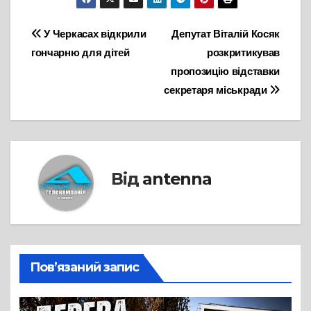
Навігація
У Черкасах відкрили
Депутат Віталій Косяк
гончарню для дітей
розкритикував
записів
пропозицію відставки
секретаря міськради
Від
antenna
Пов’язаний запис