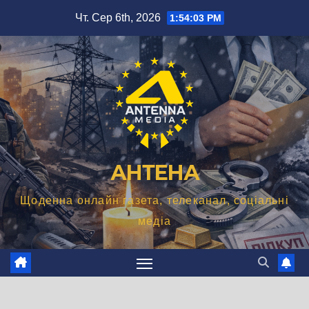
Перейти
Чт. Сер 6th, 2026
1:54:04 PM
до
вмісту
АНТЕНА
Щоденна онлайн газета, телеканал, соціальні
медіа