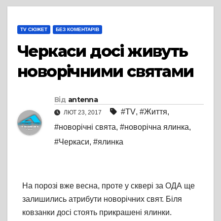
TV СЮЖЕТ
БЕЗ КОМЕНТАРІВ
Черкаси досі живуть
новорічними святами
Від
antenna
#TV
,
#Життя
,
ЛЮТ 23, 2017
#новорічні свята
,
#новорічна ялинка
,
#Черкаси
,
#ялинка
На порозі вже весна, проте у сквері за ОДА ще
залишились атрибути новорічних свят. Біля
ковзанки досі стоять прикрашені ялинки.