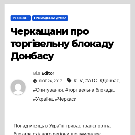
TV СЮЖЕТ
ГРОМАДСЬКА ДУМКА
Черкащани про
торгівельну блокаду
Донбасу
Від
Editor
#TV
,
#АТО
,
#Донбас
,
ЛЮТ 24, 2017
#Опитування
,
#торгівельна блокада
,
#Україна
,
#Черкаси
Понад місяць в Україні триває транспортна
блокада східного регіону, що зумовлює