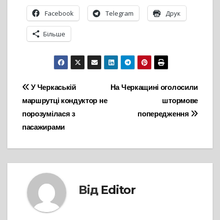
Facebook
Telegram
Друк
Більше
Навігація
У Черкаській
На Черкащині оголосили
маршрутці кондуктор не
штормове
записів
порозумілася з
попередження
пасажирами
Від
Editor