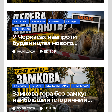
TV СЮЖЕТ
ЕКОЛОГІЯ
КРИМІНАЛ
СКАНДАЛ
У ЧЕРКАСАХ
У Черкасах навпроти
будівництва нового
супермаркету VARUS на
06.08.2026
EDITOR
проспекті Перемоги всохли
дерева. І це навряд чи
можна назвати
випадковістю
TV СЮЖЕТ
ІСТОРІЯ
БЕЗ КОМЕНТАРІВ
У ЧЕРКАСАХ
Замкова гора без замку:
найбільший історичний
міф Черкас
05.08.2026
EDITOR