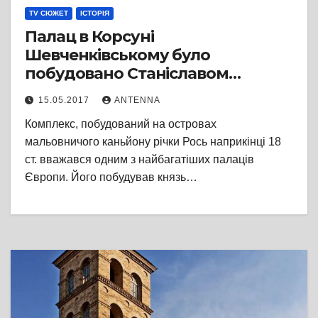
TV СЮЖЕТ
ІСТОРІЯ
Палац в Корсуні
Шевченківському було
побудовано Станіславом
Понятовським у 1783 році
15.05.2017
ANTENNA
Комплекс, побудований на островах
мальовничого каньйону річки Рось наприкінці 18
ст. вважався одним з найбагатіших палаців
Європи. Його побудував князь…