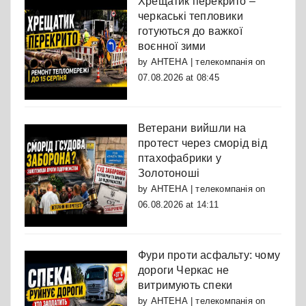
Хрещатик перекрито –
черкаські тепловики
готуються до важкої
воєнної зими
by
АНТЕНА | телекомпанія
on
07.08.2026 at 08:45
Ветерани вийшли на
протест через сморід від
птахофабрики у
Золотоноші
by
АНТЕНА | телекомпанія
on
06.08.2026 at 14:11
Фури проти асфальту: чому
дороги Черкас не
витримують спеки
by
АНТЕНА | телекомпанія
on