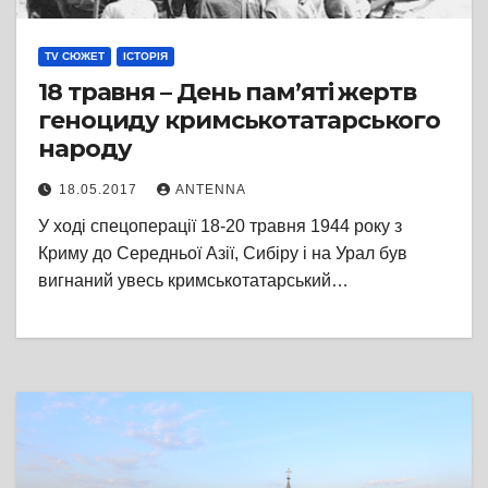
TV СЮЖЕТ
ІСТОРІЯ
18 травня – День пам’яті жертв
геноциду кримськотатарського
народу
18.05.2017
ANTENNA
У ході спецоперації 18-20 травня 1944 року з
Криму до Середньої Азії, Сибіру і на Урал був
вигнаний увесь кримськотатарський…