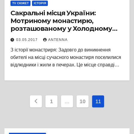
TV СЮЖЕТ
ІСТОРІЯ
Сакральні місця України:
Мотриному монастирю,
розташованому у Холодному
Яру, більше тисячі років
03.05.2017
ANTENNA
З історії монастриря: Задовго до виникнення
обителі на місці сучасного монастиря поселилися
відлюдники і жили в печерах. Це місце справді…
Пагінація
1
…
10
11
записів