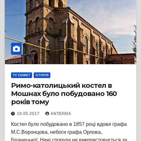
TV СЮЖЕТ
ІСТОРІЯ
Римо-католицький костел в
Мошнах було побудовано 160
років тому
10.05.2017
ANTENNA
Костел було побудовано в 1857 році вдови графа
М.С.Воронцова, небоги графа Орлова,
Браницької. Нині споруда не використовується за