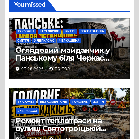
You missed
TV СЮЖЕТ
ЕКСКЛЮЗИВ
ЖИТТЯ
ЗОЛОТОНОША
СМІТТЯ
У ЧЕРКАСАХ
ЧЕРКАЩИНА
Оглядовий майданчик у
Панському біля Черкас
перетворився на занедбане
07.08.2026
EDITOR
сміттєзвалище
TV СЮЖЕТ
БЕЗ КОМЕНТАРІВ
ГОЛОВНЕ
ЖИТТЯ
У ЧЕРКАСАХ
Ремонт теплотраси на
вулиці Святотроїцькій
затягнувся порівняно із