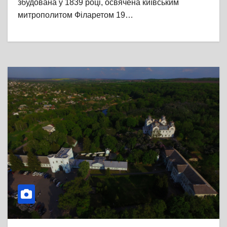
збудована у 1839 році, освячена київським
митрополитом Філаретом 19…