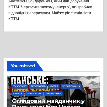
Анатолієм Бондаренком, який дав доручення
КПТМ “Черкаситеплокомуненерго”, які зробили
відповідні перерахунки. Майже рік спеціалісти
КПТМ…
You missed
TV СЮЖЕТ
ЕКСКЛЮЗИВ
ЖИТТЯ
ЗОЛОТОНОША
СМІТТЯ
У ЧЕРКАСАХ
ЧЕРКАЩИНА
Оглядовий майданчик у
Панському біля Черкас