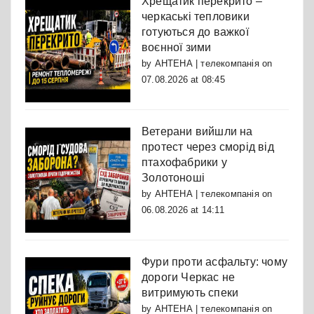
Хрещатик перекрито –
черкаські тепловики
готуються до важкої
воєнної зими
by
АНТЕНА | телекомпанія
on
07.08.2026 at 08:45
Ветерани вийшли на
протест через сморід від
птахофабрики у
Золотоноші
by
АНТЕНА | телекомпанія
on
06.08.2026 at 14:11
Фури проти асфальту: чому
дороги Черкас не
витримують спеки
by
АНТЕНА | телекомпанія
on