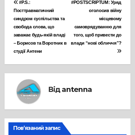
Навігація
#P.S.:
#POSTSCRIPTUM: Уряд
Посттравматичний
оголосив війну
записів
синдром суспільства та
місцевому
свобода слова, що
самоврядуванню для
заважає будь-якій владі
того, щоб привести до
– Борисов та Воротник в
влади “нові обличчя”?
студії Антени
Від
antenna
Пов’язаний запис