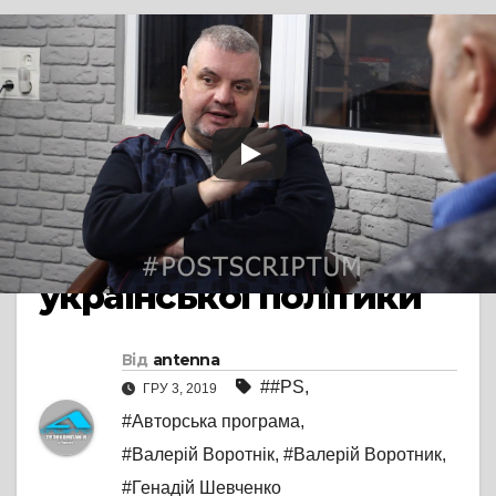
#POSTSCRIPTUM
P. S.: Реальні
правоохоронці на
службі віртуальної
партії? Формула
української політики
Від
antenna
##PS
,
ГРУ 3, 2019
#Авторська програма
,
#Валерій Воротнік
,
#Валерій Воротник
,
#Генадій Шевченко