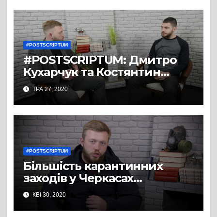
#POSTSCRIPTUM
#POSTSCRIPTUM: Дмитро
Кухарчук та Костянтин
Мірошниченко. Чи потрібне
ТРА 27, 2020
Україні волонтерство?
#POSTSCRIPTUM
Більшість карантинних
заходів у Черкасах
скасована
КВІ 30, 2020
міськвиконкомом, – Дмитро
Кухарчук