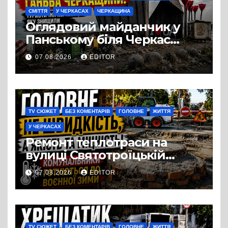
СМІТТЯ
У ЧЕРКАСАХ
ЧЕРКАЩИНА
Оглядовий майданчик у
Панському біля Черкас
перетворився на занедбане
07.08.2026
EDITOR
сміттєзвалище
TV СЮЖЕТ
БЕЗ КОМЕНТАРІВ
ГОЛОВНЕ
ЖИТТЯ
У ЧЕРКАСАХ
Ремонт теплотраси на
вулиці Святотроїцькій
затягнувся порівняно із
07.08.2026
EDITOR
запланованими термінами.
Вулицю досі не відкрили
для руху
TV СЮЖЕТ
БЕЗ КОМЕНТАРІВ
ГОЛОВНЕ
ЖИТТЯ