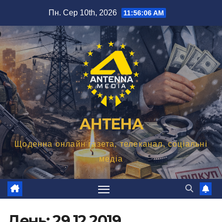
Перейти
Пн. Сер 10th, 2026
11:56:07 AM
до
вмісту
АНТЕНА
Щоденна онлайн газета, телеканал, соціальні
медіа
День:
29.12.2019