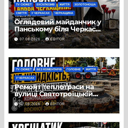
TV СЮЖЕТ
ЕКСКЛЮЗИВ
ЖИТТЯ
ЗОЛОТОНОША
СМІТТЯ
У ЧЕРКАСАХ
ЧЕРКАЩИНА
Оглядовий майданчик у
Панському біля Черкас
перетворився на занедбане
07.08.2026
EDITOR
сміттєзвалище
TV СЮЖЕТ
БЕЗ КОМЕНТАРІВ
ГОЛОВНЕ
ЖИТТЯ
У ЧЕРКАСАХ
Ремонт теплотраси на
вулиці Святотроїцькій
затягнувся порівняно із
07.08.2026
EDITOR
запланованими термінами.
Вулицю досі не відкрили
для руху