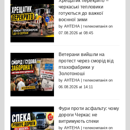
Хрещатик перекрито –
черкаські тепловики
готуються до важкої
воєнної зими
by
АНТЕНА | телекомпанія
on
07.08.2026 at 08:45
Ветерани вийшли на
протест через сморід від
птахофабрики у
Золотоноші
by
АНТЕНА | телекомпанія
on
06.08.2026 at 14:11
Фури проти асфальту: чому
дороги Черкас не
витримують спеки
by
АНТЕНА | телекомпанія
on