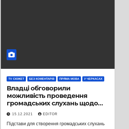
TV СЮЖЕТ
БЕЗ КОМЕНТАРІВ
ПРЯМА МОВА
У ЧЕРКАСАХ
Владці обговорили
можливість проведення
громадських слухань щодо
забудови Замкового узвозу
15.12.2021
EDITOR
Підстави для створення громадських слухань