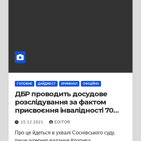
ГОЛОВНЕ
ДАЙДЖЕСТ
КРИМІНАЛ
ОФІЦІЙНО
ДБР проводить досудове
розслідування за фактом
присвоєння інвалідності 70
прокурорам Черкащини
15.12.2021
EDITOR
Про це йдеться в ухвалі Соснівського суду,
пише інтернет-видання Кропива.