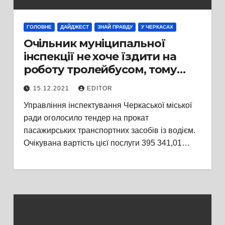
ГОЛОВНЕ
ДАЙДЖЕСТ
ЗНАЙ ПРАВДУ
У ЧЕРКАСАХ
Очільник муніципальної
інспекції не хоче їздити на
роботу тролейбусом, тому
орендує бюджетним коштом
15.12.2021
EDITOR
елітний позашляховик за
Управління інспектування Черкаської міської
майже 400000 грн
ради оголосило тендер на прокат
пасажирських транспортних засобів із водієм.
Очікувана вартість цієї послуги 395 341,01…