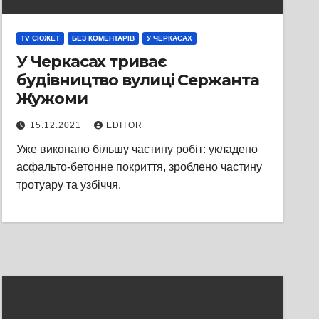
TV СЮЖЕТ
БЕЗ КОМЕНТАРІВ
У ЧЕРКАСАХ
У Черкасах триває
будівництво вулиці Сержанта
Жужоми
15.12.2021
EDITOR
Уже виконано більшу частину робіт: укладено
асфальто-бетонне покриття, зроблено частину
тротуару та узбіччя.