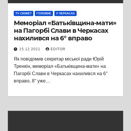
TV СЮЖЕТ
ГОЛОВНЕ
У ЧЕРКАСАХ
Меморіал «Батьківщина-мати»
на Пагорбі Слави в Черкасах
нахилився на 6° вправо
15.12.2021
EDITOR
Як повідомив секретар міської ради Юрій
Тренкін, меморіал «Батьківщина-мати» на
Пагорбі Слави в Черкасах нахилився на 6°
вправо, 8° уже…