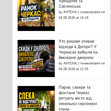
Хрещатик та
Смілянська
by
АНТЕНА | телекомпанія
on
04.08.2026 at 14:19
Хто роками зливав
відходи в Дніпро? У
Черкасах вийшли на
ймовірне джерело
by
АНТЕНА | телекомпанія
on
04.08.2026 at 12:35
Парки, сквери та
фонтани Черкас
рятують місто від
пекельної серпневої
спеки