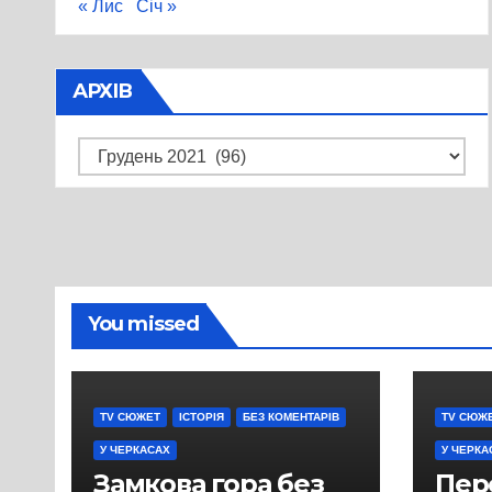
« Лис
Січ »
АРХІВ
Архів
You missed
TV СЮЖЕТ
ІСТОРІЯ
БЕЗ КОМЕНТАРІВ
TV СЮЖ
У ЧЕРКАСАХ
У ЧЕРКА
Замкова гора без
Пер