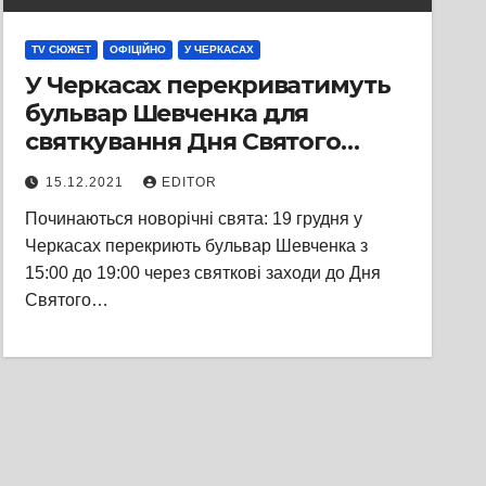
TV СЮЖЕТ
ОФІЦІЙНО
У ЧЕРКАСАХ
У Черкасах перекриватимуть
бульвар Шевченка для
святкування Дня Святого
Миколая
15.12.2021
EDITOR
Починаються новорічні свята: 19 грудня у
Черкасах перекриють бульвар Шевченка з
15:00 до 19:00 через святкові заходи до Дня
Святого…