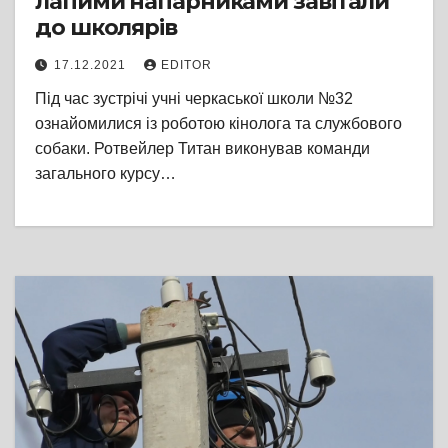
лапими напарниками завітали
до школярів
17.12.2021
EDITOR
Під час зустрічі учні черкаської школи №32
ознайомилися із роботою кінолога та службового
собаки. Ротвейлер Титан виконував команди
загального курсу…