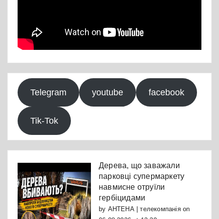
Telegram
youtube
facebook
Tik-Tok
Дерева, що заважали
парковці супермаркету
навмисне отруїли
гербіцидами
by
АНТЕНА | телекомпанія
on