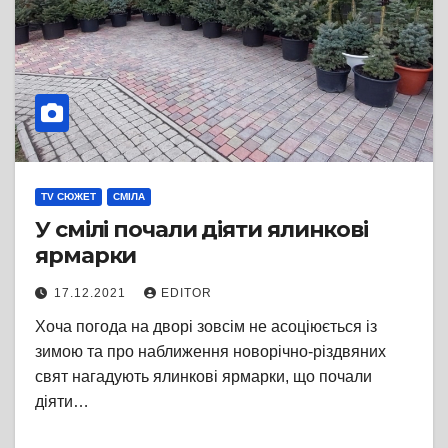
TV СЮЖЕТ
СМІЛА
У смілі почали діяти ялинкові
ярмарки
17.12.2021
EDITOR
Хоча погода на дворі зовсім не асоціюється із
зимою та про наближення новорічно-різдвяних
свят нагадують ялинкові ярмарки, що почали
діяти…