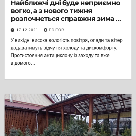
Найближчі дні буде неприємно
вогко, а з нового тижня
розпочнеться справжня зима —
синоптики
17.12.2021
EDITOR
У вихідні висока вологість повітря, опади та вітер
додаватимуть відчуття холоду та дискомфорту.
Протистояння антициклону із заходу та вже
відомого…