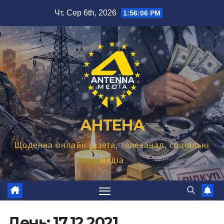
Перейти
Чт. Сер 6th, 2026
1:56:08 PM
до
вмісту
АНТЕНА
Щоденна онлайн газета, телеканал, соціальні
медіа
День:
17.12.2021