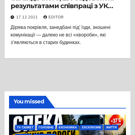
результатами співпраці з УК
«Нова якість»
17.12.2021
EDITOR
Дірява покрівля, занедбані під’ їзди, зношені
комунікації — далеко не всі «хвороби», які
з’являються в старих будинках.
You missed
TV СЮЖЕТ
ГОЛОВНЕ
ЕКОНОМІКА
ЕКСКЛЮЗИВ
ЖИТТЯ