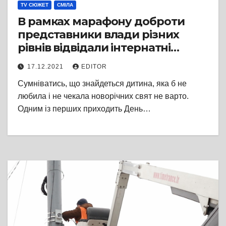
TV СЮЖЕТ
СМІЛА
В рамках марафону доброти
представники влади різних
рівнів відвідали інтернатні
заклади області
17.12.2021
EDITOR
Сумніватись, що знайдеться дитина, яка б не
любила і не чекала новорічних свят не варто.
Одним із перших приходить День…