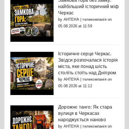
Замкова гора без замку:
найбільший історичний міф
Черкас
by
АНТЕНА | телекомпанія
on
05.08.2026 at 11:59
Історичне серце Черкас.
Звідси розпочалася історія
міста, яке понад шість
століть стоїть над Дніпром
by
АНТЕНА | телекомпанія
on
05.08.2026 at 11:12
Дорожнє танго: Як стара
вулиця в Черкасах
народжується наново
by
АНТЕНА | телекомпанія
on