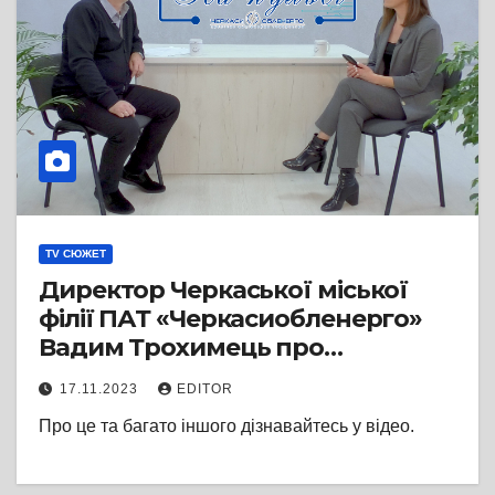
TV СЮЖЕТ
Директор Черкаської міської
філії ПАТ «Черкасиобленерго»
Вадим Трохимець про
підготовку до майбутньої зими,
17.11.2023
EDITOR
зручності для споживача та
Про це та багато іншого дізнавайтесь у відео.
внесок колективу в розвиток
компанії