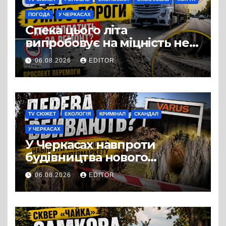
ПОГОДА
У ЧЕРКАСАХ
Спека цього літа
випробовує на міцність не
лише людей, а й дороги
06.08.2026
EDITOR
Черкас
TV СЮЖЕТ
ЕКОЛОГІЯ
КРИМІНАЛ
СКАНДАЛ
У ЧЕРКАСАХ
У Черкасах навпроти
будівництва нового
супермаркету VARUS на
06.08.2026
EDITOR
проспекті Перемоги всохли
дерева. І це навряд чи
можна назвати
випадковістю