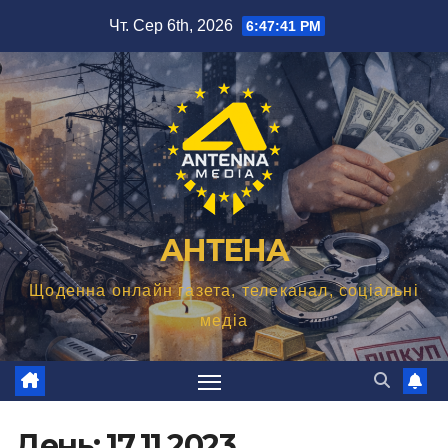
Перейти
Чт. Сер 6th, 2026
6:47:42 PM
до
вмісту
АНТЕНА
Щоденна онлайн газета, телеканал, соціальні
медіа
День:
17.11.2023