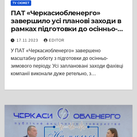
TV СЮЖЕТ
ПАТ «Черкасиобленерго»
завершило усі планові заходи в
рамках підготовки до осінньо-
зимового періоду
17.11.2023
EDITOR
У ПАТ «Черкасиобленерго» завершено
масштабну роботу з підготовки до осінньо-
зимового періоду. Усі заплановані заходи фахівці
компанії виконали дуже ретельно, з…