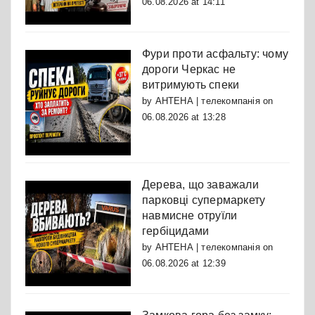
06.08.2026 at 14:11
Фури проти асфальту: чому
дороги Черкас не
витримують спеки
by
АНТЕНА | телекомпанія
on
06.08.2026 at 13:28
Дерева, що заважали
парковці супермаркету
навмисне отруїли
гербіцидами
by
АНТЕНА | телекомпанія
on
06.08.2026 at 12:39