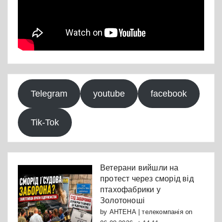
Telegram
youtube
facebook
Tik-Tok
Ветерани вийшли на
протест через сморід від
птахофабрики у
Золотоноші
by
АНТЕНА | телекомпанія
on